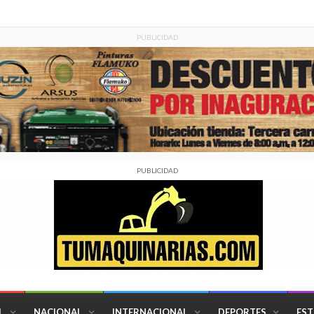
PUBLICIDAD
PUBLICIDAD
L
NACIONAL
INTERNACIONAL
DEPORTES
EST