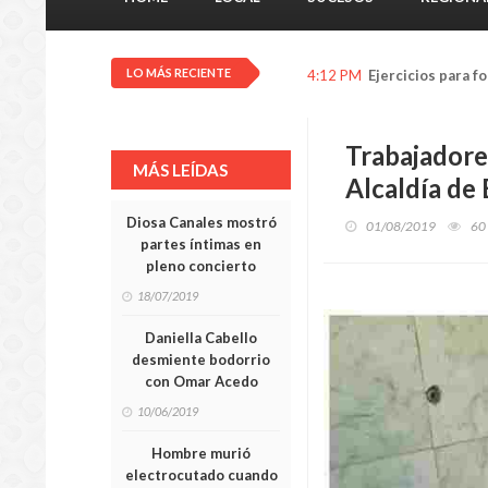
LO MÁS RECIENTE
4:09 PM
Venezuela se man
Trabajadore
MÁS LEÍDAS
Alcaldía de 
Diosa Canales mostró
01/08/2019
60
partes íntimas en
pleno concierto
18/07/2019
Daniella Cabello
desmiente bodorrio
con Omar Acedo
10/06/2019
Hombre murió
electrocutado cuando