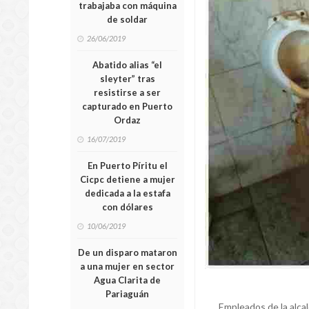
trabajaba con máquina
de soldar
26/06/2019
Abatido alias “el
sleyter” tras
resistirse a ser
capturado en Puerto
Ordaz
16/07/2019
En Puerto Píritu el
Cicpc detiene a mujer
dedicada a la estafa
con dólares
10/06/2019
De un disparo mataron
a una mujer en sector
Agua Clarita de
Pariaguán
Empleados de la alca