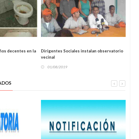
LOCAL
ños decentes en la
Dirigentes Sociales instalan observatorio
MAS d
vecinal
01
01/08/2019
L
ADOS