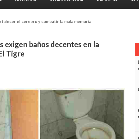
tiene en el undécimo puesto del medallero
s exigen baños decentes en la
El Tigre