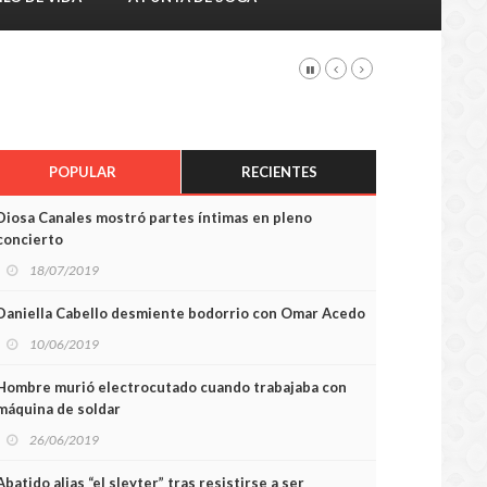
POPULAR
RECIENTES
Diosa Canales mostró partes íntimas en pleno
concierto
18/07/2019
Daniella Cabello desmiente bodorrio con Omar Acedo
10/06/2019
Hombre murió electrocutado cuando trabajaba con
máquina de soldar
26/06/2019
Abatido alias “el sleyter” tras resistirse a ser