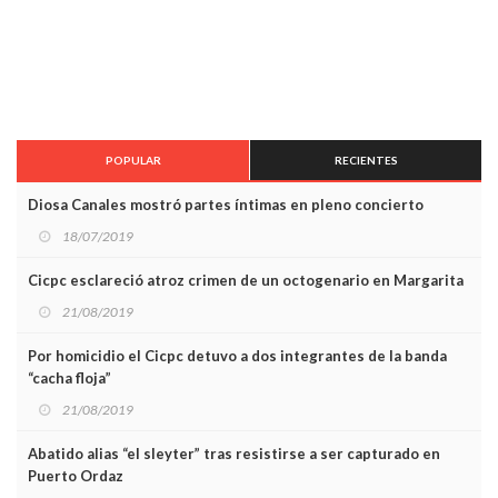
POPULAR
RECIENTES
Diosa Canales mostró partes íntimas en pleno concierto
18/07/2019
Cicpc esclareció atroz crimen de un octogenario en Margarita
21/08/2019
Por homicidio el Cicpc detuvo a dos integrantes de la banda
“cacha floja”
21/08/2019
Abatido alias “el sleyter” tras resistirse a ser capturado en
Puerto Ordaz