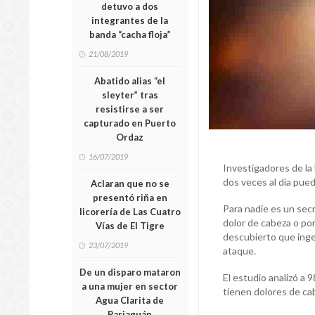
detuvo a dos
integrantes de la
banda “cacha floja”
21/08/2019
Abatido alias “el
sleyter” tras
resistirse a ser
capturado en Puerto
Ordaz
16/07/2019
Investigadores de la
dos veces al día pue
Aclaran que no se
presentó riña en
Para nadie es un secr
licorería de Las Cuatro
dolor de cabeza o por
Vías de El Tigre
descubierto que inger
23/07/2019
ataque.
De un disparo mataron
El estudio analizó a 
a una mujer en sector
tienen dolores de cab
Agua Clarita de
Pariaguán