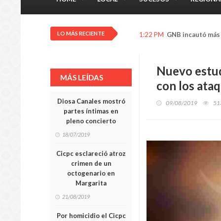
LO MÁS RECIENTE
12:16 PM
Trabajador del 
Nuevo estud
MÁS LEÍDAS
con los ata
Diosa Canales mostró
09/08/2019
51
partes íntimas en
pleno concierto
18/07/2019
Cicpc esclareció atroz
crimen de un
octogenario en
Margarita
21/08/2019
Por homicidio el Cicpc