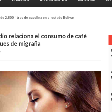
campo se dio un machetazo en una mano cuando estaba trabajando
io relaciona el consumo de café
ques de migraña
3