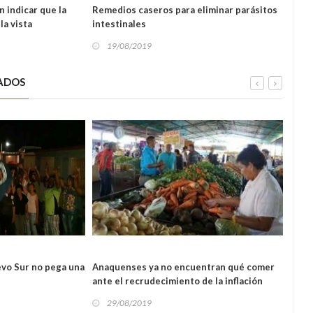
E VIDA
n indicar que la
Remedios caseros para eliminar parásitos
¿Se l
ESTILO DE VIDA
la vista
intestinales
opci
19/08/2019
13
ADOS
L
REGIONAL
vo Sur no pega una
Anaquenses ya no encuentran qué comer
Denu
ante el recrudecimiento de la inflación
anaq
29/08/2019
29