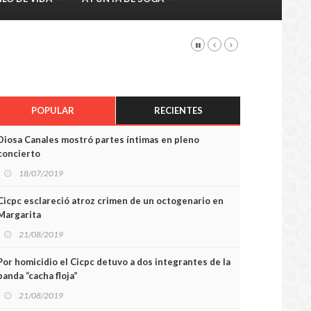
POPULAR
RECIENTES
Diosa Canales mostró partes íntimas en pleno
concierto
18/07/2019
Cicpc esclareció atroz crimen de un octogenario en
Margarita
21/08/2019
Por homicidio el Cicpc detuvo a dos integrantes de la
banda “cacha floja”
21/08/2019