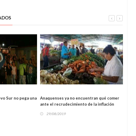
ADOS
L
REGIONAL
vo Sur no pega una
Anaquenses ya no encuentran qué comer
Denu
ante el recrudecimiento de la inflación
anaq
29/08/2019
29