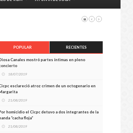
POPULAR
RECIENTES
Diosa Canales mostró partes íntimas en pleno
concierto
18/07/2019
Cicpc esclareció atroz crimen de un octogenario en
Margarita
21/08/2019
Por homicidio el Cicpc detuvo a dos integrantes de la
banda “cacha floja”
21/08/2019