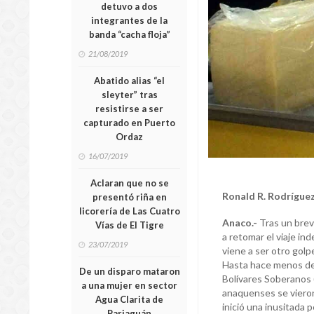
detuvo a dos
integrantes de la
banda “cacha floja”
21/08/2019
Abatido alias “el
sleyter” tras
resistirse a ser
capturado en Puerto
Ordaz
16/07/2019
Aclaran que no se
Ronald R. Rodríguez
presentó riña en
licorería de Las Cuatro
Anaco.-
Tras un breve
Vías de El Tigre
a retomar el viaje in
23/07/2019
viene a ser otro golp
Hasta hace menos de 
De un disparo mataron
Bolívares Soberanos (
a una mujer en sector
anaquenses se vieron
Agua Clarita de
inició una inusitada p
Pariaguán