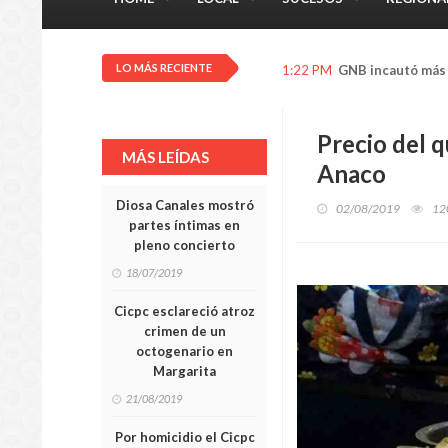
LO MÁS RECIENTE
12:16 PM
Trabajador del 
Precio del q
MÁS LEÍDAS
Anaco
Diosa Canales mostró
02/08/2019
12
partes íntimas en
pleno concierto
18/07/2019
Cicpc esclareció atroz
crimen de un
octogenario en
Margarita
21/08/2019
Por homicidio el Cicpc