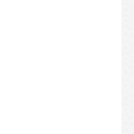
n patrullaje y presencia policial en
Dictarán taller de producción 
REGIONAL
REGIONAL
s y avenidas de Anaco
con dispositivos móviles en An
/08/2019
28/08/2019