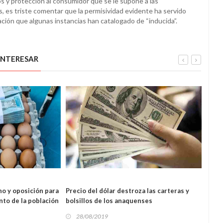
s y protección al consumidor que se le supone a las
s, es triste comentar que la permisividad evidente ha servido
lación que algunas instancias han catalogado de “inducida”.
INTERESAR
NAL
REGIONAL
no y oposición para
Precio del dólar destroza las carteras y
Exige
to de la población
bolsillos de los anaquenses
calle
28/08/2019
28