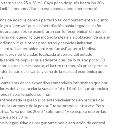
 en torno a los 25 o 28 mil. Cayó poco después hasta los 20 y
 13 mil “soberanos”. Fue en esta banda donde permaneció
años de edad, le parecía perfecto tal comportamiento al punto
llegó a “pensar” que la hiperinflación había llegado a su fin.
los anaquenses se asombraron con lo “económico” en que se
gramo del queso” lo que motivó la idea en la población de que el
ndiendo. Y que otros productos y servicios imitarían
iento. “Lamentablemente no fue así” apunto Medina.
sumidores de la ciudad localizada al centro del estado
 la sabiduría popular que advierte que “de lo bueno poco”. 30
zar su precio más barato, el lácteo retomo, sin prisas pero sin
endente que es el santo y seña de la realidad económica que
os.
 carteleras de los expendios comerciales informaban que por
dores debían cancelar la suma de 16 o 18 mil. Lo que anunció a
regua había llegado a su final.
entrevistada regresó a los establecimientos en procura del
de las arepas y de la pasta. Fue sorprendida otra vez. Pero
iva. Ya va por los 20 mil “soberanos” y se espera que en las
ere a los 30 mil.
ene la ingenuidad de preguntarse por la actuación de control,