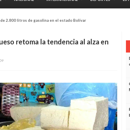
campo se dio un machetazo en una mano cuando estaba trabajando
ueso retoma la tendencia al alza en
09