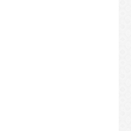
REGIONAL
ncian malos tratos a parturientas
UNT El Tigre: Falta de agua en E
LOCAL
uenses en el hospital de Cantaura
de extrema gravedad
/08/2019
28/08/2019