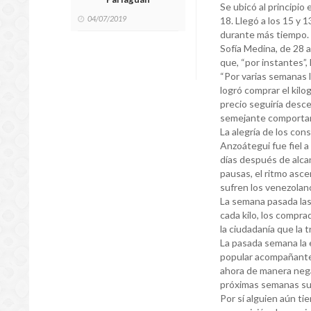
Se ubicó al principio
04/07/2019
18. Llegó a los 15 y
durante más tiempo.
Sofía Medina, de 28 
que, “por instantes”, 
“Por varias semanas 
logró comprar el kilo
precio seguiría desce
semejante comportam
La alegría de los con
Anzoátegui fue fiel a
días después de alcan
pausas, el ritmo asc
sufren los venezolan
La semana pasada las
cada kilo, los compra
la ciudadanía que la t
La pasada semana la 
popular acompañante 
ahora de manera negat
próximas semanas sup
Por sí alguien aún ti