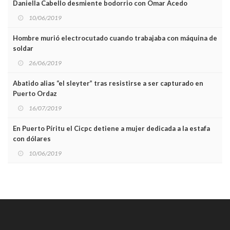
Daniella Cabello desmiente bodorrio con Omar Acedo
10/06/2019
Hombre murió electrocutado cuando trabajaba con máquina de
soldar
26/06/2019
Abatido alias “el sleyter” tras resistirse a ser capturado en
Puerto Ordaz
16/07/2019
En Puerto Píritu el Cicpc detiene a mujer dedicada a la estafa
con dólares
10/06/2019