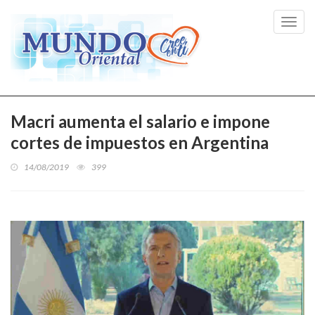
Toggl
navig
Macri aumenta el salario e impone
cortes de impuestos en Argentina
14/08/2019
399