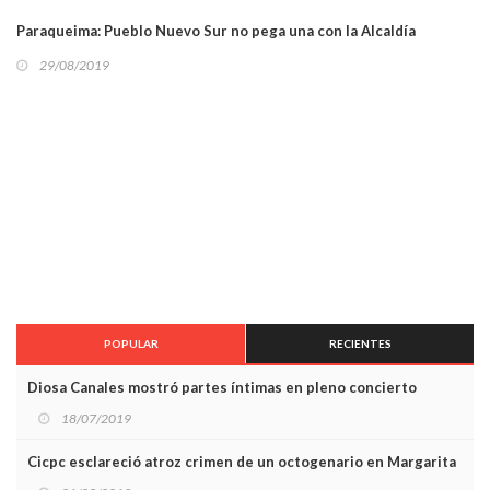
Paraqueima: Pueblo Nuevo Sur no pega una con la Alcaldía
29/08/2019
POPULAR
RECIENTES
Diosa Canales mostró partes íntimas en pleno concierto
18/07/2019
Cicpc esclareció atroz crimen de un octogenario en Margarita