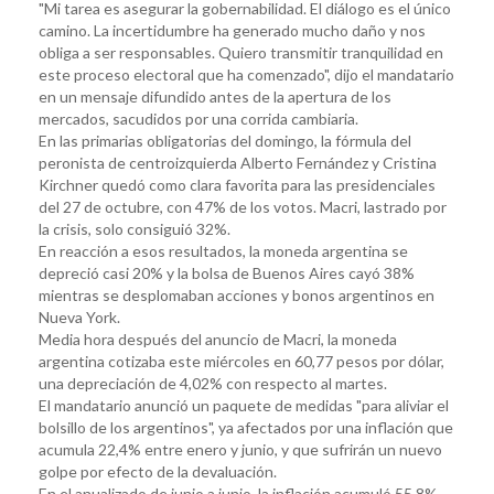
"Mi tarea es asegurar la gobernabilidad. El diálogo es el único
camino. La incertidumbre ha generado mucho daño y nos
obliga a ser responsables. Quiero transmitir tranquilidad en
este proceso electoral que ha comenzado", dijo el mandatario
en un mensaje difundido antes de la apertura de los
mercados, sacudidos por una corrida cambiaria.
En las primarias obligatorias del domingo, la fórmula del
peronista de centroizquierda Alberto Fernández y Cristina
Kirchner quedó como clara favorita para las presidenciales
del 27 de octubre, con 47% de los votos. Macri, lastrado por
la crisis, solo consiguió 32%.
En reacción a esos resultados, la moneda argentina se
depreció casi 20% y la bolsa de Buenos Aires cayó 38%
mientras se desplomaban acciones y bonos argentinos en
Nueva York.
Media hora después del anuncio de Macri, la moneda
argentina cotizaba este miércoles en 60,77 pesos por dólar,
una depreciación de 4,02% con respecto al martes.
El mandatario anunció un paquete de medidas "para aliviar el
bolsillo de los argentinos", ya afectados por una inflación que
acumula 22,4% entre enero y junio, y que sufrirán un nuevo
golpe por efecto de la devaluación.
En el anualizado de junio a junio, la inflación acumuló 55,8%,