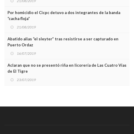
21/08/2019
Por homicidio el Cicpc detuvo a dos integrantes de la banda
“cacha floja”
21/08/2019
Abatido alias “el sleyter” tras resistirse a ser capturado en
Puerto Ordaz
16/07/2019
Aclaran que no se presentó riña en licorería de Las Cuatro Vías
de El Tigre
23/07/2019