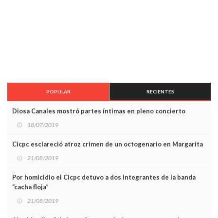
POPULAR
RECIENTES
Diosa Canales mostró partes íntimas en pleno concierto
18/07/2019
Cicpc esclareció atroz crimen de un octogenario en Margarita
21/08/2019
Por homicidio el Cicpc detuvo a dos integrantes de la banda
“cacha floja”
21/08/2019