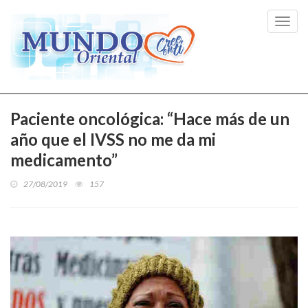
Toggl
navig
Paciente oncológica: “Hace más de un
año que el IVSS no me da mi
medicamento”
27/08/2019
157