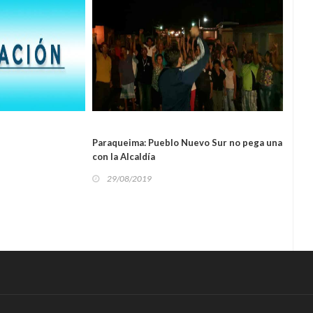
L
LOCAL
Paraqueima: Pueblo Nuevo Sur no pega una
Anaq
con la Alcaldía
ante 
29/08/2019
29