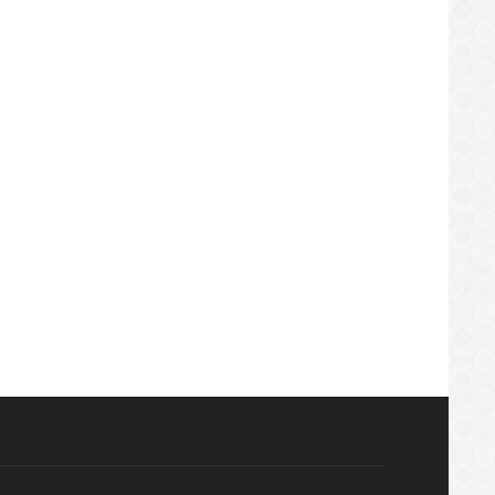
REGIONAL
REGIONAL
uenses ya no encuentran qué comer
Denuncian malos tratos a part
el recrudecimiento de la inflación
anaquenses en el hospital de 
/08/2019
29/08/2019