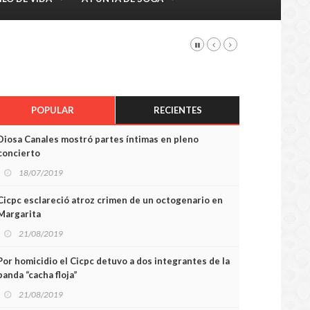
POPULAR
RECIENTES
Diosa Canales mostró partes íntimas en pleno
concierto
18/07/2019
Cicpc esclareció atroz crimen de un octogenario en
Margarita
21/08/2019
Por homicidio el Cicpc detuvo a dos integrantes de la
banda “cacha floja”
21/08/2019