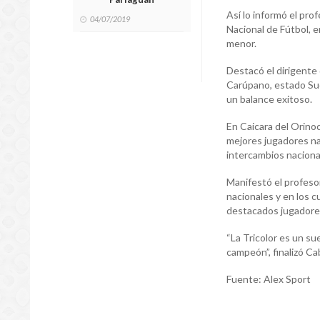
Así lo informó el pro
04/07/2019
Nacional de Fútbol, 
menor.
Destacó el dirigente
Carúpano, estado Sucr
un balance exitoso.
En Caicara del Orinoco
mejores jugadores na
intercambios nacional
Manifestó el profes
nacionales y en los 
destacados jugadore
“La Tricolor es un su
campeón”, finalizó Ca
Fuente: Alex Sport