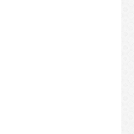
DEPORTES
 Federer logró su pase a la tercera
El fútbol infantil y juvenil no tu
DEPORTES
a del US Open
este año en Anaco
/08/2019
28/08/2019