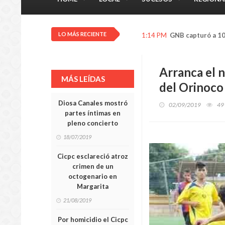
LO MÁS RECIENTE
1:07 PM
Presos tres funci
Arranca el n
MÁS LEÍDAS
del Orinoco
Diosa Canales mostró
02/09/2019
49
partes íntimas en
pleno concierto
18/07/2019
Cicpc esclareció atroz
crimen de un
octogenario en
Margarita
21/08/2019
Por homicidio el Cicpc