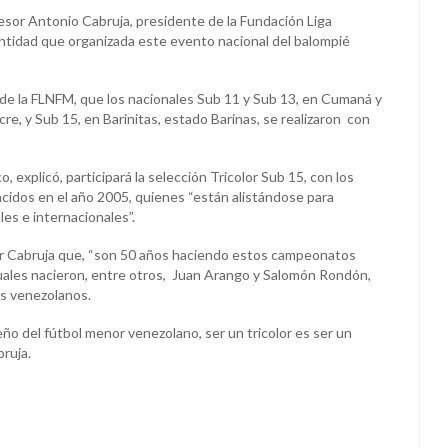
fesor Antonio Cabruja, presidente de la Fundación Liga
entidad que organizada este evento nacional del balompié
 de la FLNFM, que los nacionales Sub 11 y Sub 13, en Cumaná y
e, y Sub 15, en Barinitas, estado Barinas, se realizaron con
, explicó, participará la selección Tricolor Sub 15, con los
cidos en el año 2005, quienes “están alistándose para
es e internacionales”.
or Cabruja que, “son 50 años haciendo estos campeonatos
cuales nacieron, entre otros, Juan Arango y Salomón Rondón,
s venezolanos.
eño del fútbol menor venezolano, ser un tricolor es ser un
bruja.