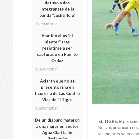
detuvo a dos
integrantes de la
banda “cacha floja”
21/08/2019
Abatido alias “el
sleyter” tras
resistirse a ser
capturado en Puerto
Ordaz
16/07/2019
Aclaran que no se
presentó riña en
licorería de Las Cuatro
Vías de El Tigre
23/07/2019
De un disparo mataron
EL TIGRE
. El próxim
a una mujer en sector
Bolívar, arrancará el
Agua Clarita de
las mejores seleccion
Pariaguán