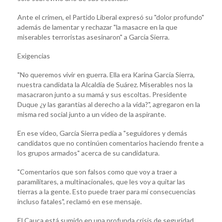
Ante el crimen, el Partido Liberal expresó su "dolor profundo"
además de lamentar y rechazar "la masacre en la que
miserables terroristas asesinaron" a García Sierra.
Exigencias
"No queremos vivir en guerra. Ella era Karina García Sierra,
nuestra candidata la Alcaldía de Suárez. Miserables nos la
masacraron junto a su mamá y sus escoltas. Presidente
Duque ¿y las garantías al derecho a la vida?", agregaron en la
misma red social junto a un vídeo de la aspirante.
En ese vídeo, García Sierra pedía a "seguidores y demás
candidatos que no continúen comentarios haciendo frente a
los grupos armados" acerca de su candidatura.
"Comentarios que son falsos como que voy a traer a
paramilitares, a multinacionales, que les voy a quitar las
tierras a la gente. Esto puede traer para mí consecuencias
incluso fatales", reclamó en ese mensaje.
El Cauca está sumido en una profunda crisis de seguridad