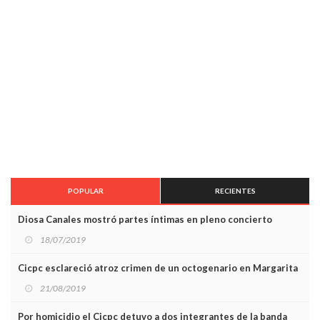
POPULAR
RECIENTES
Diosa Canales mostró partes íntimas en pleno concierto
18/07/2019
Cicpc esclareció atroz crimen de un octogenario en Margarita
21/08/2019
Por homicidio el Cicpc detuvo a dos integrantes de la banda