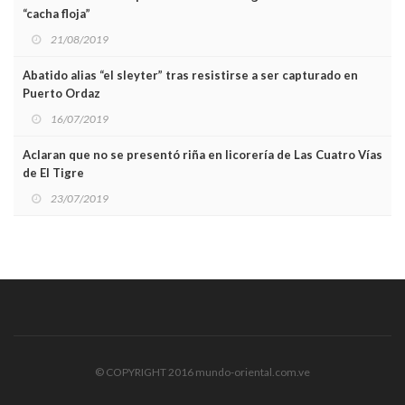
“cacha floja”
21/08/2019
Abatido alias “el sleyter” tras resistirse a ser capturado en
Puerto Ordaz
16/07/2019
Aclaran que no se presentó riña en licorería de Las Cuatro Vías
de El Tigre
23/07/2019
© COPYRIGHT 2016 mundo-oriental.com.ve