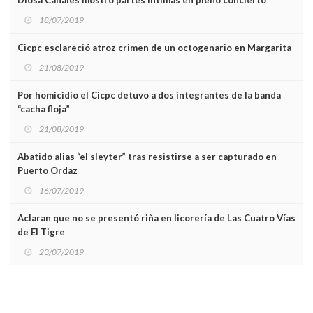
18/07/2019
Cicpc esclareció atroz crimen de un octogenario en Margarita
21/08/2019
Por homicidio el Cicpc detuvo a dos integrantes de la banda
“cacha floja”
21/08/2019
Abatido alias “el sleyter” tras resistirse a ser capturado en
Puerto Ordaz
16/07/2019
Aclaran que no se presentó riña en licorería de Las Cuatro Vías
de El Tigre
23/07/2019