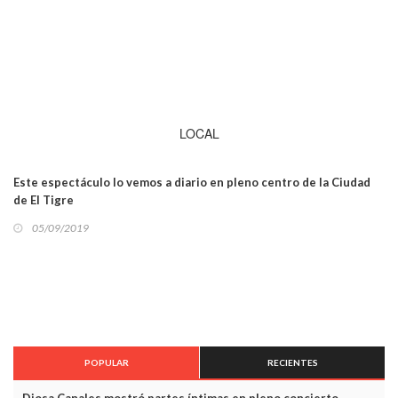
LOCAL
Este espectáculo lo vemos a diario en pleno centro de la Ciudad
de El Tigre
05/09/2019
POPULAR
RECIENTES
Diosa Canales mostró partes íntimas en pleno concierto