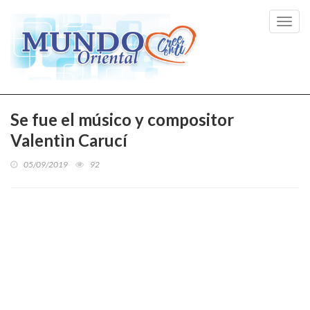
Toggl
navig
Se fue el músico y compositor
Valentìn Carucí
05/09/2019
92