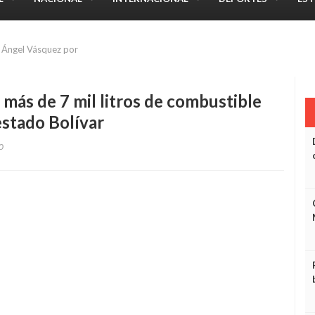
a Ángel Vásquez por Fiestas de Atapirire
más de 7 mil litros de combustible
 estado Bolívar
0