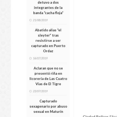
detuvo a dos
integrantes de la
banda “cacha floja”
21/08/2019
Abatido alias “el
sleyter” tras
resistirse a ser
capturado en Puerto
Ordaz
16/07/2019
Aclaran que no se
presentó riña en
licorería de Las Cuatro
Vías de El Tigre
23/07/2019
Capturado
sexagenario por abuso
sexual en Maturín
Ciudad Bolívar.
Efec