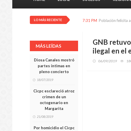
LO MÁS RECIENTE
7:31 PM
Población felicita 
GNB retuvo 
MÁS LEÍDAS
ilegal en el
Diosa Canales mostró
06/09/2019
18
partes íntimas en
pleno concierto
18/07/2019
Cicpc esclareció atroz
crimen de un
octogenario en
Margarita
21/08/2019
Por homicidio el Cicpc