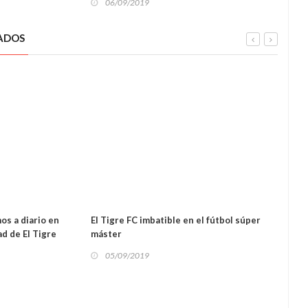
06/09/2019
06
OS
SUCESOS
ADOS
os a diario en
El Tigre FC imbatible en el fútbol súper
Obser
ad de El Tigre
máster
hund
05/09/2019
05
L
DEPORTES