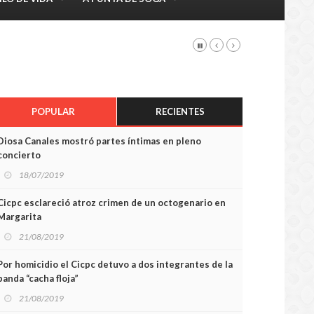
POPULAR
RECIENTES
Diosa Canales mostró partes íntimas en pleno
concierto
18/07/2019
Cicpc esclareció atroz crimen de un octogenario en
Margarita
21/08/2019
Por homicidio el Cicpc detuvo a dos integrantes de la
banda “cacha floja”
21/08/2019