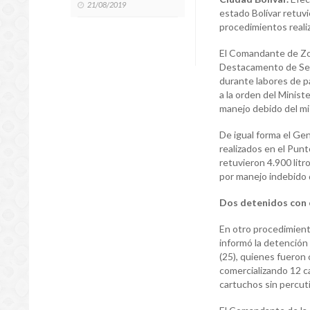
21/08/2019
estado Bolívar retuvi
procedimientos realiz
El Comandante de Zon
Destacamento de Segu
durante labores de pa
a la orden del Minist
manejo debido del m
De igual forma el Ge
realizados en el Pun
retuvieron 4.900 litr
por manejo indebido 
Dos detenidos con 
En otro procedimient
informó la detención
(25), quienes fueron
comercializando 12 c
cartuchos sin percuti