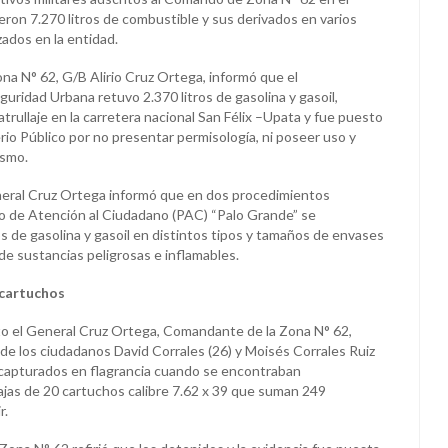
eron 7.270 litros de combustible y sus derivados en varios
ados en la entidad.
a N° 62, G/B Alirio Cruz Ortega, informó que el
ridad Urbana retuvo 2.370 litros de gasolina y gasoil,
trullaje en la carretera nacional San Félix –Upata y fue puesto
erio Público por no presentar permisología, ni poseer uso y
ismo.
neral Cruz Ortega informó que en dos procedimientos
to de Atención al Ciudadano (PAC) “Palo Grande” se
os de gasolina y gasoil en distintos tipos y tamaños de envases
de sustancias peligrosas e inflamables.
cartuchos
o el General Cruz Ortega, Comandante de la Zona N° 62,
 de los ciudadanos David Corrales (26) y Moisés Corrales Ruiz
 capturados en flagrancia cuando se encontraban
ajas de 20 cartuchos calibre 7.62 x 39 que suman 249
r.