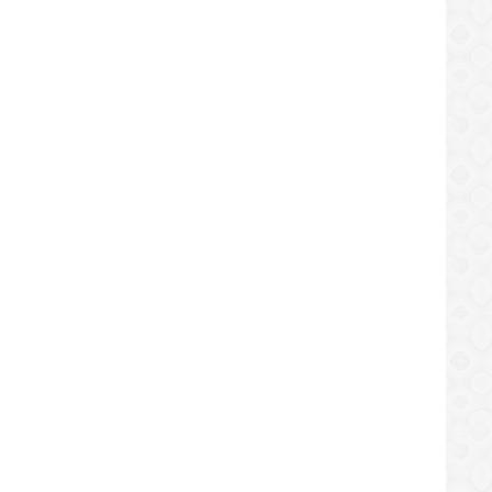
detuvo a 59 ciudadanos por diversos
PoliUrbaneja capturó a sujeto 
os en La Guaira
dentro de vivienda en Lechería