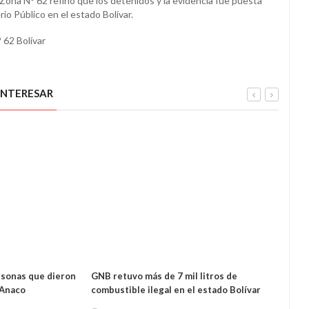
ona N° 62 refirió que los detenidos y la evidencia fue puesta
rio Público en el estado Bolívar.
 62 Bolívar
INTERESAR
rsonas que dieron
GNB retuvo más de 7 mil litros de
GNB 
 Anaco
combustible ilegal en el estado Bolívar
delit