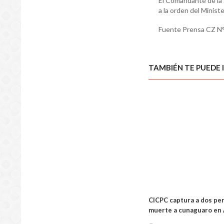
El Comandante de la Z
a la orden del Ministe
Fuente Prensa CZ N°
TAMBIÉN TE PUEDE 
CICPC captura a dos pe
muerte a cunaguaro en