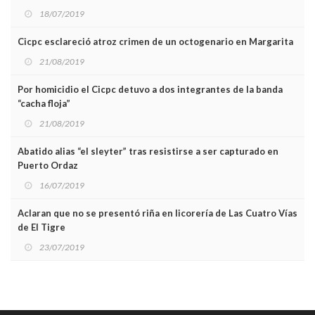
18/07/2019
Cicpc esclareció atroz crimen de un octogenario en Margarita
21/08/2019
Por homicidio el Cicpc detuvo a dos integrantes de la banda
“cacha floja”
21/08/2019
Abatido alias “el sleyter” tras resistirse a ser capturado en
Puerto Ordaz
16/07/2019
Aclaran que no se presentó riña en licorería de Las Cuatro Vías
de El Tigre
23/07/2019