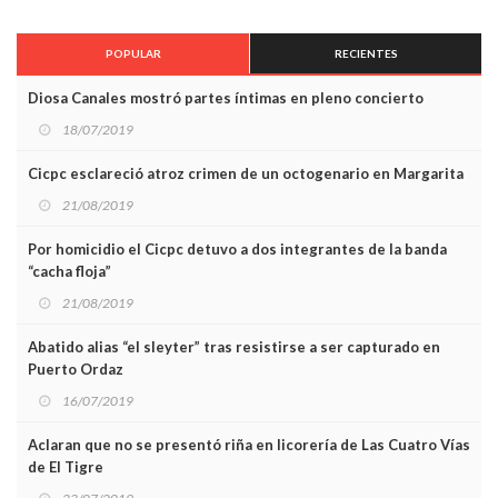
POPULAR
RECIENTES
Diosa Canales mostró partes íntimas en pleno concierto
18/07/2019
Cicpc esclareció atroz crimen de un octogenario en Margarita
21/08/2019
Por homicidio el Cicpc detuvo a dos integrantes de la banda
“cacha floja”
21/08/2019
Abatido alias “el sleyter” tras resistirse a ser capturado en
Puerto Ordaz
16/07/2019
Aclaran que no se presentó riña en licorería de Las Cuatro Vías
de El Tigre