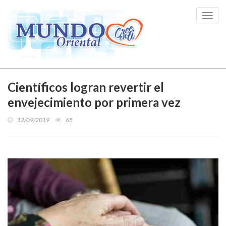
Toggl
navig
Científicos logran revertir el
envejecimiento por primera vez
12/09/2019
65