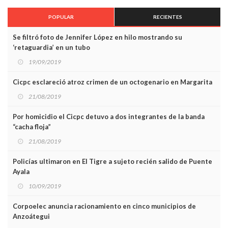
POPULAR
RECIENTES
Se filtró foto de Jennifer López en hilo mostrando su
‘retaguardia’ en un tubo
19/09/2019
Cicpc esclareció atroz crimen de un octogenario en Margarita
21/08/2019
Por homicidio el Cicpc detuvo a dos integrantes de la banda
“cacha floja”
21/08/2019
Policías ultimaron en El Tigre a sujeto recién salido de Puente
Ayala
10/09/2019
Corpoelec anuncia racionamiento en cinco municipios de
Anzoátegui