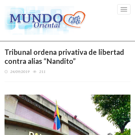
Toggl
navig
Tribunal ordena privativa de libertad
contra alias “Nandito”
24/09/2019
211