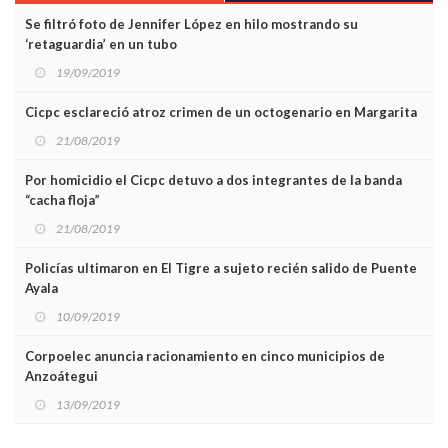
Se filtró foto de Jennifer López en hilo mostrando su
‘retaguardia’ en un tubo
19/09/2019
Cicpc esclareció atroz crimen de un octogenario en Margarita
21/08/2019
Por homicidio el Cicpc detuvo a dos integrantes de la banda
“cacha floja”
21/08/2019
Policías ultimaron en El Tigre a sujeto recién salido de Puente
Ayala
10/09/2019
Corpoelec anuncia racionamiento en cinco municipios de
Anzoátegui
13/09/2019