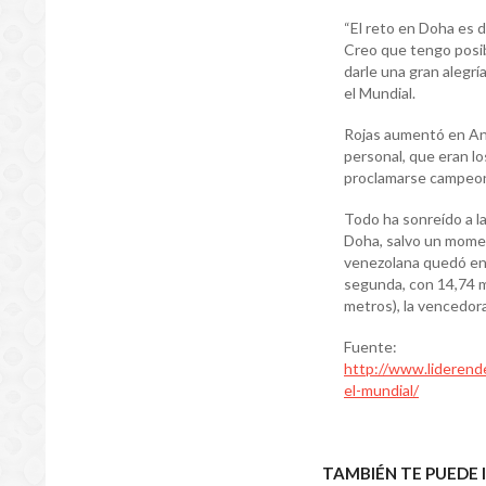
“El reto en Doha es 
Creo que tengo posibi
darle una gran alegrí
el Mundial.
Rojas aumentó en And
personal, que eran lo
proclamarse campeo
Todo ha sonreído a l
Doha, salvo un moment
venezolana quedó en 
segunda, con 14,74 m
metros), la vencedora 
Fuente:
http://www.liderende
el-mundial/
TAMBIÉN TE PUEDE 