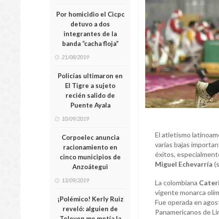
Por homicidio el Cicpc
detuvo a dos
integrantes de la
banda “cacha floja”
21/08/2019
Policías ultimaron en
El Tigre a sujeto
recién salido de
Puente Ayala
10/09/2019
El atletismo latinoam
Corpoelec anuncia
varias bajas importa
racionamiento en
éxitos, especialment
cinco municipios de
Miguel Echevarría
(s
Anzoátegui
13/09/2019
La colombiana
Cater
vigente monarca olímp
¡Polémico! Kerly Ruiz
Fue operada en agosto
reveló: alguien de
Panamericanos de Lim
Televen me metía la