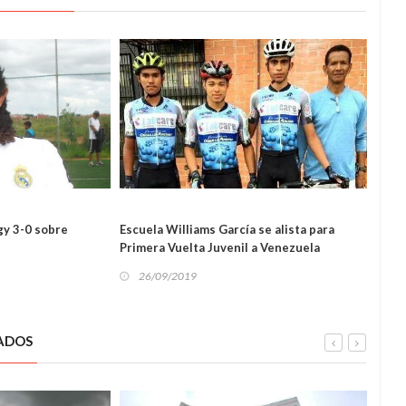
gy 3-0 sobre
Escuela Williams García se alista para
El Ti
Primera Vuelta Juvenil a Venezuela
béis
TES
DEPORTES
26/09/2019
26
ADOS