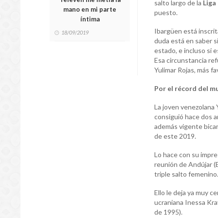
salto largo de la
Liga
mano en mi parte
puesto.
íntima
Ibargüen está inscrita
18/09/2019
duda está en saber s
estado, e incluso si 
Esa circunstancia ref
Yulimar Rojas, más fa
Por el récord del 
La joven venezolana 
consiguió hace dos 
además vigente bicam
de este 2019.
Lo hace con su impre
reunión de Andújar (
triple salto femenino
Ello le deja ya muy c
ucraniana Inessa Kra
de 1995).