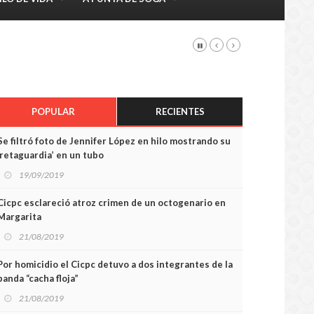
POPULAR
RECIENTES
Se filtró foto de Jennifer López en hilo mostrando su
‘retaguardia’ en un tubo
19/09/2019
Cicpc esclareció atroz crimen de un octogenario en
Margarita
21/08/2019
Por homicidio el Cicpc detuvo a dos integrantes de la
banda “cacha floja”
21/08/2019