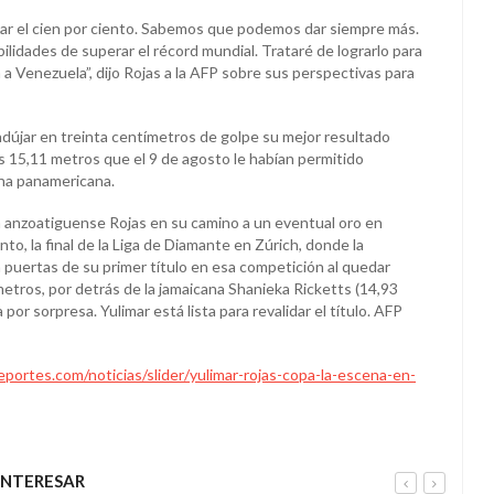
dar el cien por ciento. Sabemos que podemos dar siempre más.
lidades de superar el récord mundial. Trataré de lograrlo para
a a Venezuela”, dijo Rojas a la AFP sobre sus perspectivas para
újar en treinta centímetros de golpe su mejor resultado
s 15,11 metros que el 9 de agosto le habían permitido
na panamericana.
a anzoatiguense Rojas en su camino a un eventual oro en
o, la final de la Liga de Diamante en Zúrich, donde la
puertas de su primer título en esa competición al quedar
etros, por detrás de la jamaicana Shanieka Ricketts (14,93
por sorpresa. Yulimar está lista para revalidar el título. AFP
portes.com/noticias/slider/yulimar-rojas-copa-la-escena-en-
INTERESAR