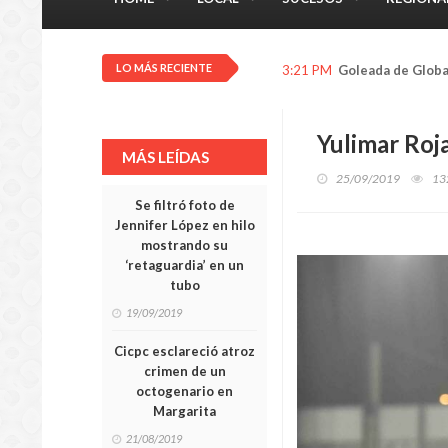
LO MÁS RECIENTE
3:21 PM
Goleada de Globa
Yulimar Roj
MÁS LEÍDAS
25/09/2019
13
Se filtró foto de
Jennifer López en hilo
mostrando su
‘retaguardia’ en un
tubo
19/09/2019
Cicpc esclareció atroz
crimen de un
octogenario en
Margarita
21/08/2019