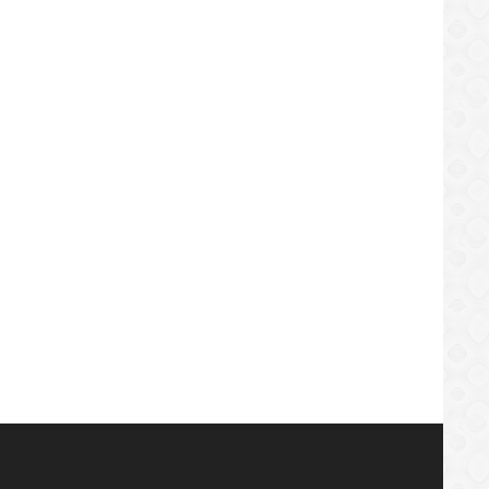
LOCAL
REGIONAL
EL DE CITACIÓN
Mala gestión de alcaldes y go
de oposición benefician al gob
/09/2019
socialista de Nicolás Maduro o
Anaco
26/09/2019