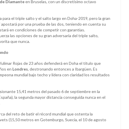
 de Diamante
en Bruselas, con un discretísimo octavo
 para el triple salto y el salto largo en Doha-2019, pero la gran
i apostará por una prueba de las dos, teniendo en cuenta su
estará en condiciones de competir con garantías.
uerza las opciones de su gran adversaria del triple salto,
vorita que nunca.
mundo
Yulimar Rojas de 23 años defenderá en Doha el título que
años en
Londres
, destronando entonces a Ibargüen. Es
peona mundial bajo techo y lidera con claridad los resultados
sionante 15,41 metros del pasado 6 de septiembre en la
España), la segunda mayor distancia conseguida nunca en el
.
erca del reto de batir el récord mundial que ostenta la
vets (15,50 metros en Gotemburgo, Suecia, el 10 de agosto