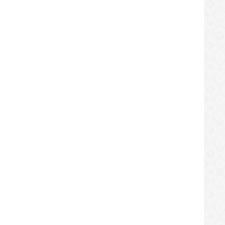
DEPORTES
DEPORTES
gre y Guanipa sedes del estadal de
Kimi Raikkonen: «Seguiré comp
bol máster
mientras disfrute»
/09/2019
26/09/2019