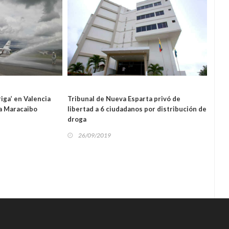
SUCESOS
riga’ en Valencia
Tribunal de Nueva Esparta privó de
CART
OS
 a Maracaibo
libertad a 6 ciudadanos por distribución de
25
droga
26/09/2019