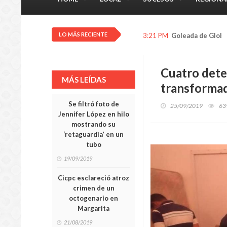
LO MÁS RECIENTE
3:21 PM
Goleada de Globa
Cuatro dete
MÁS LEÍDAS
transformad
Se filtró foto de
25/09/2019
63
Jennifer López en hilo
mostrando su
‘retaguardia’ en un
tubo
19/09/2019
Cicpc esclareció atroz
crimen de un
octogenario en
Margarita
21/08/2019