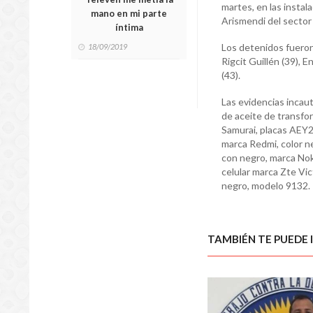
martes, en las instala
mano en mi parte
Arismendi del sector 
íntima
Los detenidos fueron
18/09/2019
Rigcit Guillén (39),
(43).
Las evidencias incau
de aceite de transfo
Samurai, placas AEY2
marca Redmi, color ne
con negro, marca Nok
celular marca Zte Vict
negro, modelo 9132.
TAMBIÉN TE PUEDE 