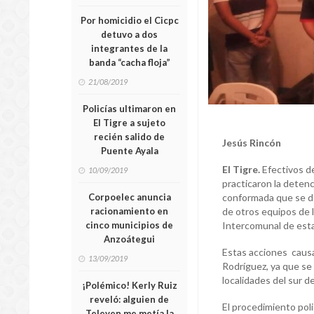
Por homicidio el Cicpc
detuvo a dos
integrantes de la
banda “cacha floja”
21/08/2019
Policías ultimaron en
El Tigre a sujeto
recién salido de
Jesús Rincón
Puente Ayala
El Tigre.
Efectivos de
10/09/2019
practicaron la deten
Corpoelec anuncia
conformada que se de
racionamiento en
de otros equipos de l
cinco municipios de
Intercomunal de esta
Anzoátegui
Estas acciones causa
13/09/2019
Rodríguez, ya que se 
localidades del sur d
¡Polémico! Kerly Ruiz
reveló: alguien de
El procedimiento poli
Televen me metía la