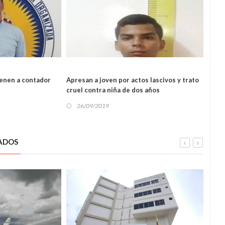
ienen a contador
Apresan a joven por actos lascivos y trato
Guar
cruel contra niña de dos años
estab
SUCESOS
26/09/2019
26
ADOS
OS