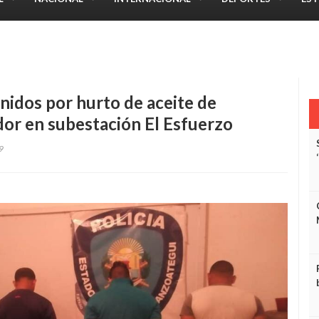
l Energy 3-0 sobre Guanipa FC
nidos por hurto de aceite de
or en subestación El Esfuerzo
9