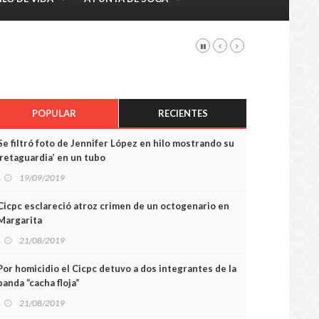
POPULAR
RECIENTES
Se filtró foto de Jennifer López en hilo mostrando su
‘retaguardia’ en un tubo
19/09/2019
Cicpc esclareció atroz crimen de un octogenario en
Margarita
21/08/2019
Por homicidio el Cicpc detuvo a dos integrantes de la
banda “cacha floja”
21/08/2019