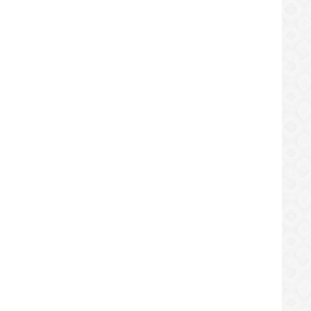
A PUNTA DE SOG
nos claman por Corpoelec para
Tarek mostró su desacuerdo so