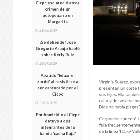
Cicpc esclareció atroz
crimen de un
octogenario en
Margarita
21/08/2019
¡Se defiende! José
Gregorio Araujo habló
sobre Kerly Ruiz
26/09/2019
Abatido “Eduar el
zurdo” al resistirse a
Virginia Suárez, expr
ser capturado por el
presentan un corte t
Cicpc
sus hijos. Ella tambi
calor y desvelarse pa
27/09/2019
Dios no había plagas”,
Por homicidio el Cicpc
Corpoelec conectó to
detuvo a dos
falla frecuentemente
integrantes de la
de la línea 115kv Val
banda “cacha floja”