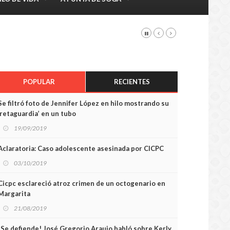
POPULAR
RECIENTES
Se filtró foto de Jennifer López en hilo mostrando su
‘retaguardia’ en un tubo
19/09/2019
Aclaratoria: Caso adolescente asesinada por CICPC
03/10/2019
Cicpc esclareció atroz crimen de un octogenario en
Margarita
21/08/2019
¡Se defiende! José Gregorio Araujo habló sobre Kerly