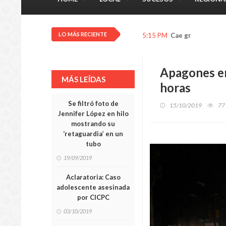
LO MÁS RECIENTE
5:15 PM
Cae granizo en C
Apagones en
MÁS LEÍDAS
horas
Se filtró foto de
15/10/2019
77
Jennifer López en hilo
mostrando su
‘retaguardia’ en un
tubo
19/09/2019
Aclaratoria: Caso
adolescente asesinada
por CICPC
03/10/2019