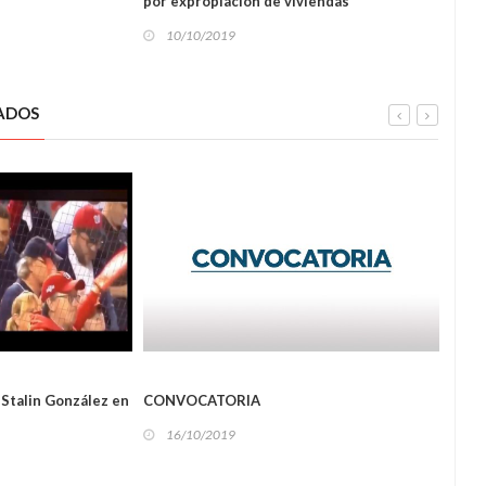
por expropiación de viviendas
repar
10/10/2019
10
ADOS
NAL
LOCAL
 Stalin González en
CONVOCATORIA
Cae 
repo
16/10/2019
16