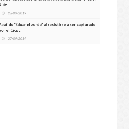
Ruiz
26/09/2019
Abatido “Eduar el zurdo” al resistirse a ser capturado
por el Cicpc
27/09/2019