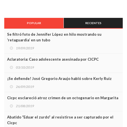
POPULAR
RECIENTES
Se filtró foto de Jennifer López en hilo mostrando su
‘retaguardia’ en un tubo
19/09/2019
Aclaratoria: Caso adolescente asesinada por CICPC
03/10/2019
¡Se defiende! José Gregorio Araujo habló sobre Kerly Ruiz
26/09/2019
Cicpc esclareció atroz crimen de un octogenario en Margarita
21/08/2019
Abatido “Eduar el zurdo” al resistirse a ser capturado por el
Cicpc