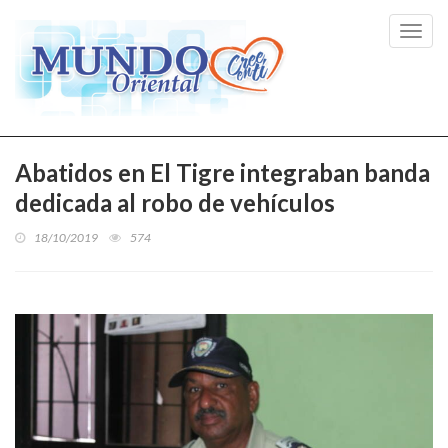
Toggl
navig
Abatidos en El Tigre integraban banda
dedicada al robo de vehículos
18/10/2019
574