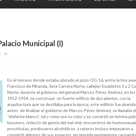
alacio Municipal (I)
9
En el terreno donde estaba ubicado el pozo OG-16, entre la hoy ave
Francisco de Miranda, 3era Carrera Norte, callejón Soublette 1 y 2 C
Norte, durante el gobierno del general Marcos Pérez Jiménez, en los
1952-1954, se construyó un fuerte edificio de dos plantas, con la
arquitectura que se destilaba para la época; este edificio fue aband
antes de finalizar el gobierno de Marcos Pérez Jiménez, se llamaba e
“elefante blanco”, tal y como era su color y se convirtió en letrina públ
basurero, reducto de gente del mal vivir, encuentros de homosexual
prostitutas, pordioseros alcohólicos y rateros incluso empezaron a
convertir algunos de sus espacios en morada permanente causando