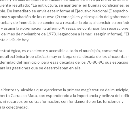
iguiente resultado: “La estructura, se mantiene en buenas condiciones, e
le. De inmediato se envía este informe al Ejecutivo Nacional (Despacho
 firma y aprobación de los nueve (9) concejales y el respaldo del gobernado
rueba y de inmediato se comienza a rescatar la obra; al concluir su period
 y asumir la gobernación Guillermo Arreaza, se continúan las reparacion
del mes de noviembre de 1973, llegándose a llamar; (según informe), “El
sta el día de hoy.
égica, es excelente y accesible a todo el municipio, conservó su
rquitectónica (neo clásica), muy en boga en la década de los cincuentas 
odernidad del municipio, para esas décadas de los 70-80-90, sus espacios
ra las gestiones que se desarrollaban en ella.
es y alcaldes que ejercieron la primera magistratura del municipio
erto Carrasco Mata, correspondiendo a la importancia y belleza del edifi
, ni recursos en su trasformación, con fundamento en las funciones y
sta a la colectividad.