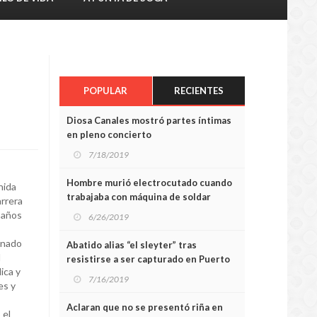
POPULAR
RECIENTES
Diosa Canales mostró partes íntimas
en pleno concierto
7/18/2019
Hombre murió electrocutado cuando
nida
trabajaba con máquina de soldar
arrera
 años
6/26/2019
onado
Abatido alias “el sleyter” tras
l
resistirse a ser capturado en Puerto
ica y
Ordaz
7/16/2019
es y
Aclaran que no se presentó riña en
 el