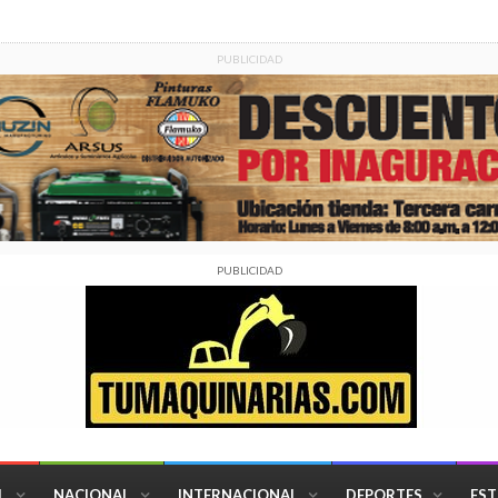
PUBLICIDAD
PUBLICIDAD
L
NACIONAL
INTERNACIONAL
DEPORTES
EST