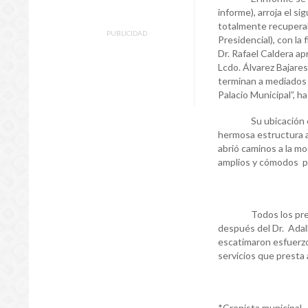
informe), arroja el s
totalmente recuperab
PUBLICIDAD
Presidencial), con la
Dr. Rafael Caldera ap
Lcdo. Álvarez Bajares
terminan a mediados 
Palacio Municipal”, ha
Su ubicación estrat
hermosa estructura a
abrió caminos a la m
amplios y cómodos pa
Todos los president
después del Dr. Adalb
escatimaron esfuerzo
servicios que pre
*Cronista municipal.