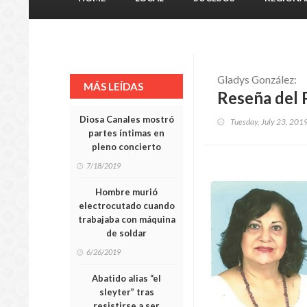
Gladys González:
MÁS LEÍDAS
Reseña del P
Diosa Canales mostró
Tuesday, July 23, 201
partes íntimas en
pleno concierto
7/18/2019
Hombre murió
electrocutado cuando
trabajaba con máquina
de soldar
6/26/2019
Abatido alias “el
sleyter” tras
resistirse a ser