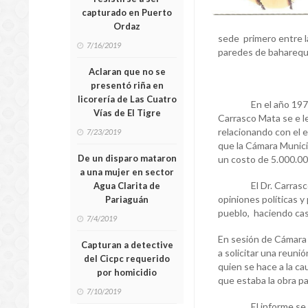
capturado en Puerto
Ordaz
sede primero entre l
7/16/2019
paredes de bahareque
Aclaran que no se
presentó riña en
licorería de Las Cuatro
En el año 1973 esta
Vías de El Tigre
Carrasco Mata se e l
relacionando con el e
7/23/2019
que la Cámara Munici
De un disparo mataron
un costo de 5.000.000
a una mujer en sector
El Dr. Carrasco Mata
Agua Clarita de
opiniones políticas y
Pariaguán
pueblo, haciendo caso
7/4/2019
En sesión de Cámara 
Capturan a detective
a solicitar una reun
del Cicpc requerido
quien se hace a la c
por homicidio
que estaba la obra p
7/10/2019
El informe se hace 