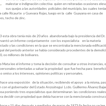
malestar e indignación colectiva quien en reiteradas ocasiones elev
sus quejas a las autoridades policiales del municipio, las cuales tení
a calle Ricaurte y Guevara Rojas, luego en la calle Guayana en casa de
s, techo de zinc.
 obra tenía más de 20 años abandonada bajo la presidencia del Dr.
evantó un informe conjuntamente con los especialista en la materia
stado y las condiciones en la que se encontraba la mencionada edificació
pal del periodo anterior se había considerado procedentes de la demolic
, oo millones de bolívares.
 lee el informe y toma la decisión de consultar a otras instancias, o
 personales orientadas a salvar la propiedad que fue hecha para benefici
 omiso a los intereses, opiniones políticas y personales.
hace una exposición de la situación, recibiendo el apoyo a la misma, pa
ión con el gobernador del Estado Anzoátegui Lcdo. Guillermo Álvarez Baja
ausa poniendo tres especialistas que determinaran las condiciones reale
ara decidir con propiedad que debía hacerse con la mencionada construcc
y 15 días después a mediados de marzo de 1973 (la fecha no se lee 