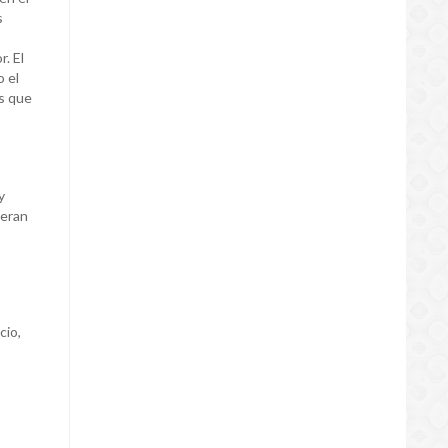
s
r. El
o el
es que
y
 eran
,
cio,