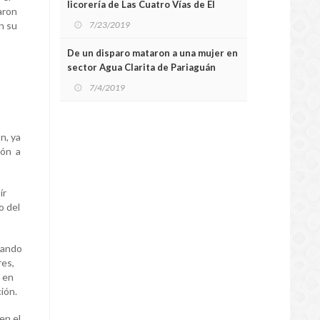
licorería de Las Cuatro Vías de El
aron
Tigre
an su
7/23/2019
De un disparo mataron a una mujer en
sector Agua Clarita de Pariaguán
7/4/2019
n, ya
ión a
ír
o del
sando
res,
s en
ión.
en el