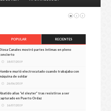
POPULAR
RECIENTES
Diosa Canales mostró partes íntimas en pleno
concierto
18/07/2019
Hombre murió electrocutado cuando trabajaba con
máquina de soldar
26/06/2019
Abatido alias “el sleyter” tras resistirse a ser
capturado en Puerto Ordaz
16/07/2019