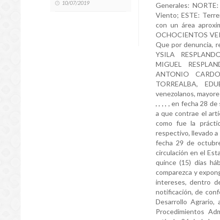
10/07/2019
Generales: NORTE: 
Viento; ESTE: Terr
con un área apro
OCHOCIENTOS VEI
Que por denuncia, re
YSILA RESPLAND
MIGUEL RESPLA
ANTONIO CARDO
TORREALBA, EDUE
venezolanos, mayores
, , , , , en fecha 28
a que contrae el artí
como fue la prácti
respectivo, llevado 
fecha 29 de octubre
circulación en el Es
quince (15) días há
comparezca y exponga
intereses, dentro d
notificación, de conf
Desarrollo Agrario,
Procedimientos Adm