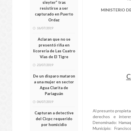
sleyter” tras
resistirse a ser
MINISTERIO DE
capturado en Puerto
Ordaz
16/07/2019
Aclaran que no se
presentó riña en
licorería de Las Cuatro
Vías de El Tigre
23/07/2019
C
De un disparo mataron
a una mujer en sector
Agua Clarita de
Pariaguán
04/07/2019
Al presunto propietar
Capturan a detective
derechos e intere
del Cicpc requerido
Denominado: Hamaqui
por homicidio
Municipio: Francis