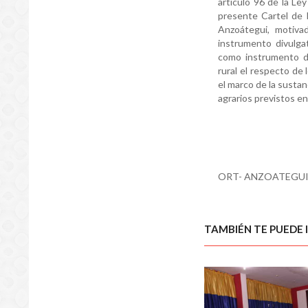
artículo 96 de la Ley
presente Cartel de N
Anzoátegui, motiva
instrumento divulgat
como instrumento di
rural el respecto de
el marco de la susta
agrarios previstos en
ORT- ANZOATEGUI
TAMBIÉN TE PUEDE 