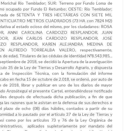
Morichal Rio Temblador; SUR: Terreno por Fundo Loma de
eno ocupado por Fundo El Retumbo; OESTE: Rio Temblador;
ximada de SETENTA Y TRES HECTÁREAS CON SIETE MIL
NTICUATRO METROS CUADRADOS (73 HA con 7824 M2)
lativa al estado ocioso del mismo, por los ciudadanos: ROSA
OR, ANNI CAROLINA CARDOZO RESPLANDOR, JUAN
NDOR, JEAN CARLOS CARDOZO RESPLANDOR, JOSE
ZO RESPLANDOR, KAREN ALEJANDRA MEDINA DE
N ALFREDO TORREALBA VALERO, respectivamente,
 de edad, Titulares de las cédulas de identidad Nº8.543.985, ,
 de septiembre de 2018, se decidió la Apertura de la averiguación
culo 35 de la Ley de Tierras y Desarrollo Agrario, y dispuesta
ca de Inspección Técnica, con la formulación del informe
a cabo en fecha 15 de octubre de 2.018, se ordenó, por auto de
 de 2018, librar y publicar en uno de los diarios de mayor
tado Anzoátegui el presente Cartel, entendiéndose notificado
biles después de efectuada dicha publicación, a fin de que
 las razones que le asistan en la defensa de sus derechos e
el plazo de ocho (08) días hábiles, contados a partir de su
ormidad a lo pautado por el artículo 37 de la Ley de Tierras y
 así como por los artículos 73 y 76 de la Ley Orgánica de
inistrativos, aplicados supletoriamente por mandato del