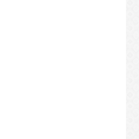
LOCAL
LOCAL
forma Unitaria Municipal en Simón
Pasajeros en El Tigre rechazan
íguez rechaza suspensión de concejal
incremento del pasaje urbano
/08/2019
14/08/2019