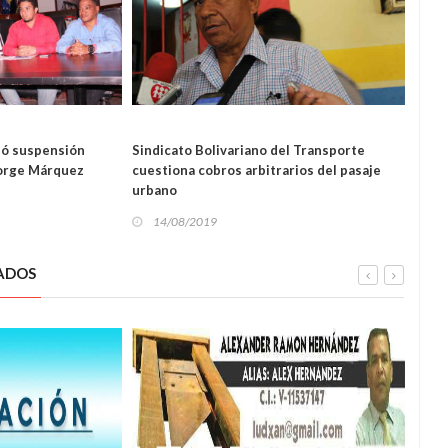
L
LOCAL
bó suspensión
Sindicato Bolivariano del Transporte
Plata
Jorge Márquez
cuestiona cobros arbitrarios del pasaje
Rodr
urbano
14
14/08/2019
ADOS