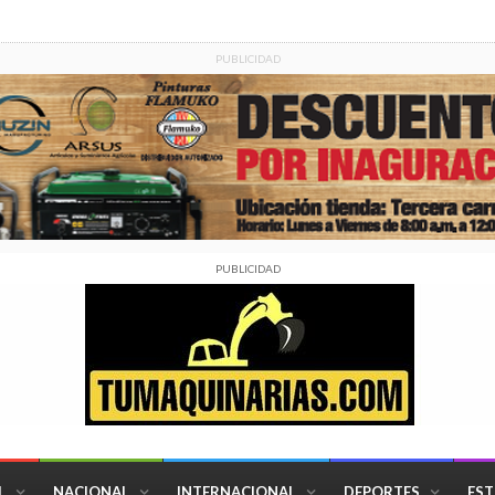
PUBLICIDAD
PUBLICIDAD
L
NACIONAL
INTERNACIONAL
DEPORTES
EST