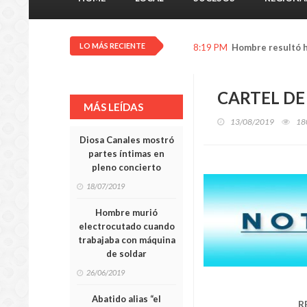
LO MÁS RECIENTE
8:01 PM
Pareja de motoriz
CARTEL DE
MÁS LEÍDAS
13/08/2019
18
Diosa Canales mostró
partes íntimas en
pleno concierto
18/07/2019
Hombre murió
electrocutado cuando
trabajaba con máquina
de soldar
26/06/2019
Abatido alias “el
R