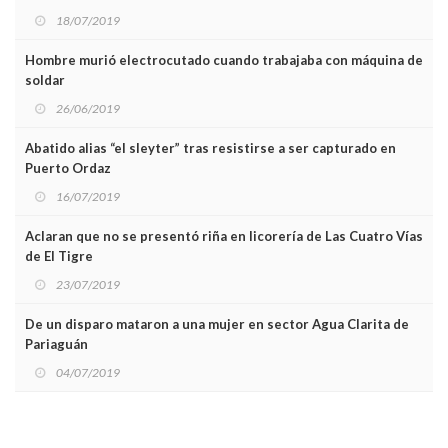
18/07/2019
Hombre murió electrocutado cuando trabajaba con máquina de
soldar
26/06/2019
Abatido alias “el sleyter” tras resistirse a ser capturado en
Puerto Ordaz
16/07/2019
Aclaran que no se presentó riña en licorería de Las Cuatro Vías
de El Tigre
23/07/2019
De un disparo mataron a una mujer en sector Agua Clarita de
Pariaguán
04/07/2019