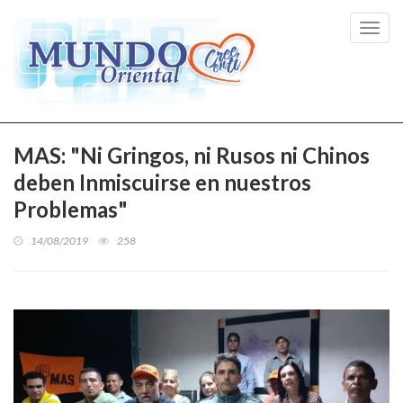
Toggl
navig
MAS: "Ni Gringos, ni Rusos ni Chinos
deben Inmiscuirse en nuestros
Problemas"
14/08/2019
258