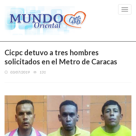
Toggl
navig
Cicpc detuvo a tres hombres
solicitados en el Metro de Caracas
03/07/2019
131