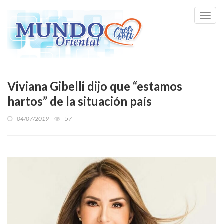
Toggl
navig
Viviana Gibelli dijo que “estamos
hartos” de la situación país
04/07/2019
57