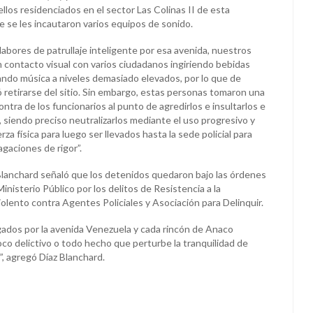
ellos residenciados en el sector Las Colinas II de esta
que se les incautaron varios equipos de sonido.
labores de patrullaje inteligente por esa avenida, nuestros
 contacto visual con varios ciudadanos ingiriendo bebidas
ando música a niveles demasiado elevados, por lo que de
ó retirarse del sitio. Sin embargo, estas personas tomaron una
ontra de los funcionarios al punto de agredirlos e insultarlos e
 siendo preciso neutralizarlos mediante el uso progresivo y
rza física para luego ser llevados hasta la sede policial para
gaciones de rigor”.
Blanchard señaló que los detenidos quedaron bajo las órdenes
 Ministerio Público por los delitos de Resistencia a la
olento contra Agentes Policiales y Asociación para Delinquir.
dos por la avenida Venezuela y cada rincón de Anaco
co delictivo o todo hecho que perturbe la tranquilidad de
, agregó Díaz Blanchard.