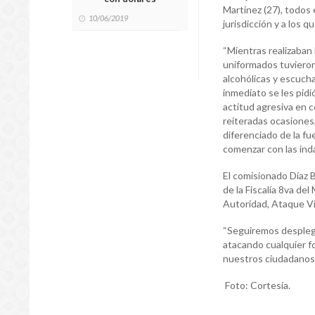
Martínez (27), todos 
10/06/2019
jurisdicción y a los 
“Mientras realizaban 
uniformados tuvieron
alcohólicas y escuch
inmediato se les pidi
actitud agresiva en c
reiteradas ocasiones,
diferenciado de la fue
comenzar con las inda
El comisionado Díaz 
de la Fiscalía 8va del
Autoridad, Ataque Vi
“Seguiremos desplega
atacando cualquier fo
nuestros ciudadanos”
Foto: Cortesía.