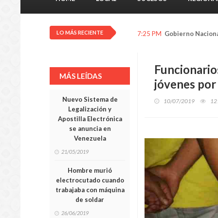
LO MÁS RECIENTE
7:25 PM
Gobierno Nacional
Funcionario
MÁS LEÍDAS
jóvenes por 
Nuevo Sistema de
10/07/2019
12
Legalización y
Apostilla Electrónica
se anuncia en
Venezuela
21/05/2019
Hombre murió
electrocutado cuando
trabajaba con máquina
de soldar
26/06/2019