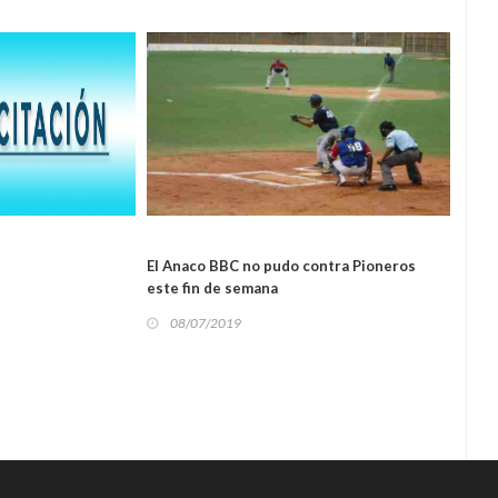
L
El Anaco BBC no pudo contra Pioneros
Polia
DEPORTES
este fin de semana
hampo
08/07/2019
02