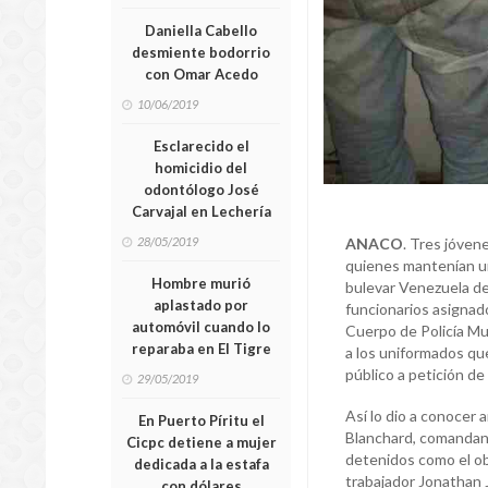
Daniella Cabello
desmiente bodorrio
con Omar Acedo
10/06/2019
Esclarecido el
homicidio del
odontólogo José
Carvajal en Lechería
28/05/2019
ANACO
. Tres jóven
quienes mantenían un
Hombre murió
bulevar Venezuela d
aplastado por
funcionarios asignado
automóvil cuando lo
Cuerpo de Policía Mu
reparaba en El Tigre
a los uniformados que
público a petición de
29/05/2019
Así lo dio a conocer
En Puerto Píritu el
Blanchard, comandante
Cicpc detiene a mujer
detenidos como el o
dedicada a la estafa
trabajador Jonathan J
con dólares