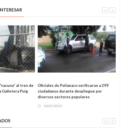
INTERESAR
SUCESOS
“vacuna” al tren de
Oficiales de Polianaco verificaron a 299
Funci
OS
a Galletera Puig
ciudadanos durante despliegue por
tres 
diversos sectores populares
10
10/07/2019
ADOS