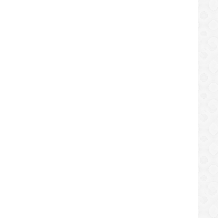
SUCESOS
onarios de Polianaco detuvieron a
Capturan a detective del Cicpc
jóvenes por resistencia a la autoridad
por homicidio
SUCESOS
/07/2019
10/07/2019