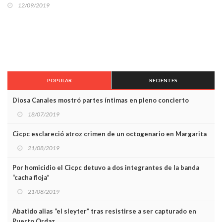
12/09/2019
POPULAR
RECIENTES
Diosa Canales mostró partes íntimas en pleno concierto
18/07/2019
Cicpc esclareció atroz crimen de un octogenario en Margarita
21/08/2019
Por homicidio el Cicpc detuvo a dos integrantes de la banda
“cacha floja”
21/08/2019
Abatido alias “el sleyter” tras resistirse a ser capturado en
Puerto Ordaz