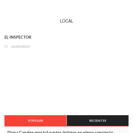
LOCAL
EL INSPECTOR
16/09/2019
POPULAR
RECIENTES
Diosa Canales mostró partes íntimas en pleno concierto