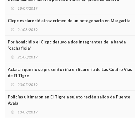
18/07/2019
Cicpc esclareció atroz crimen de un octogenario en Margarita
21/08/2019
Por homicidio el Cicpc detuvo a dos integrantes de la banda
“cacha floja”
21/08/2019
Aclaran que no se presentó riña en licorería de Las Cuatro Vías
de El Tigre
23/07/2019
Policías ultimaron en El Tigre a sujeto recién salido de Puente
Ayala
10/09/2019