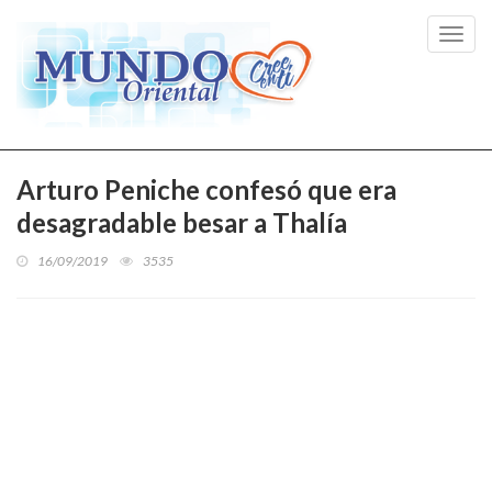
Toggl
navig
Arturo Peniche confesó que era
desagradable besar a Thalía
16/09/2019
3535