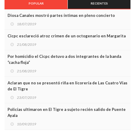
POPULAR
RECIENTES
Diosa Canales mostró partes íntimas en pleno concierto
18/07/2019
Cicpc esclareció atroz crimen de un octogenario en Margarita
21/08/2019
Por homicidio el Cicpc detuvo a dos integrantes de la banda
“cacha floja”
21/08/2019
Aclaran que no se presentó riña en licorería de Las Cuatro Vías
de El Tigre
23/07/2019
Policías ultimaron en El Tigre a sujeto recién salido de Puente
Ayala
10/09/2019