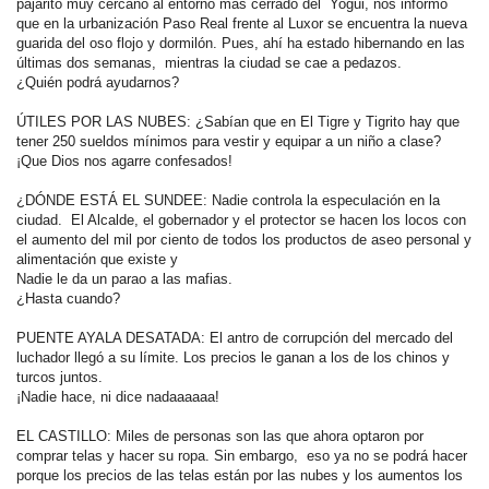
pajarito muy cercano al entorno más cerrado del Yogui, nos informó
que en la urbanización Paso Real frente al Luxor se encuentra la nueva
guarida del oso flojo y dormilón. Pues, ahí ha estado hibernando en las
últimas dos semanas, mientras la ciudad se cae a pedazos.
¿Quién podrá ayudarnos?
ÚTILES POR LAS NUBES: ¿Sabían que en El Tigre y Tigrito hay que
tener 250 sueldos mínimos para vestir y equipar a un niño a clase?
¡Que Dios nos agarre confesados!
¿DÓNDE ESTÁ EL SUNDEE: Nadie controla la especulación en la
ciudad. El Alcalde, el gobernador y el protector se hacen los locos con
el aumento del mil por ciento de todos los productos de aseo personal y
alimentación que existe y
Nadie le da un parao a las mafias.
¿Hasta cuando?
PUENTE AYALA DESATADA: El antro de corrupción del mercado del
luchador llegó a su límite. Los precios le ganan a los de los chinos y
turcos juntos.
¡Nadie hace, ni dice nadaaaaaa!
EL CASTILLO: Miles de personas son las que ahora optaron por
comprar telas y hacer su ropa. Sin embargo, eso ya no se podrá hacer
porque los precios de las telas están por las nubes y los aumentos los