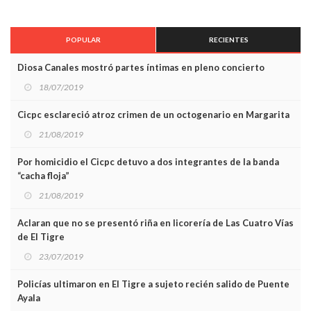
POPULAR
RECIENTES
Diosa Canales mostró partes íntimas en pleno concierto
18/07/2019
Cicpc esclareció atroz crimen de un octogenario en Margarita
21/08/2019
Por homicidio el Cicpc detuvo a dos integrantes de la banda
“cacha floja”
21/08/2019
Aclaran que no se presentó riña en licorería de Las Cuatro Vías
de El Tigre
23/07/2019
Policías ultimaron en El Tigre a sujeto recién salido de Puente
Ayala