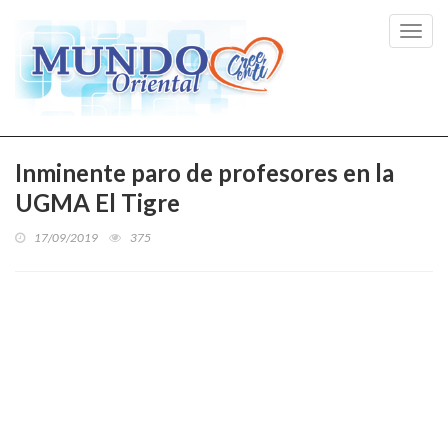
Toggl
navig
Inminente paro de profesores en la
UGMA El Tigre
17/09/2019
375