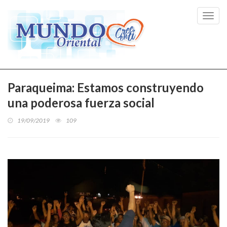
Toggl
navig
Paraqueima: Estamos construyendo
una poderosa fuerza social
19/09/2019
109