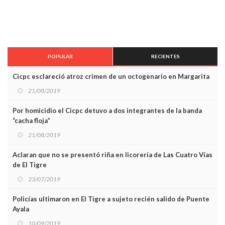
POPULAR
RECIENTES
Cicpc esclareció atroz crimen de un octogenario en Margarita
21/08/2019
Por homicidio el Cicpc detuvo a dos integrantes de la banda
“cacha floja”
21/08/2019
Aclaran que no se presentó riña en licorería de Las Cuatro Vías
de El Tigre
23/07/2019
Policías ultimaron en El Tigre a sujeto recién salido de Puente
Ayala
10/09/2019