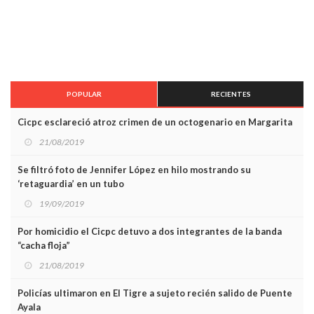
POPULAR
RECIENTES
Cicpc esclareció atroz crimen de un octogenario en Margarita
21/08/2019
Se filtró foto de Jennifer López en hilo mostrando su
‘retaguardia’ en un tubo
19/09/2019
Por homicidio el Cicpc detuvo a dos integrantes de la banda
“cacha floja”
21/08/2019
Policías ultimaron en El Tigre a sujeto recién salido de Puente
Ayala