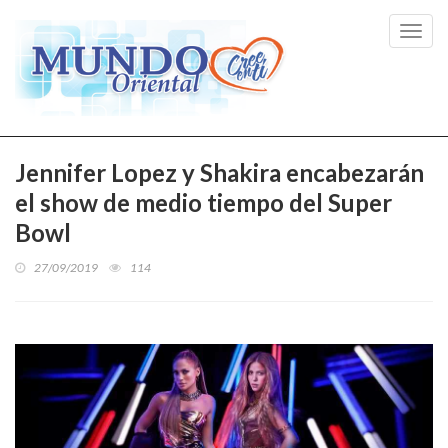
Toggl
navig
Jennifer Lopez y Shakira encabezarán
el show de medio tiempo del Super
Bowl
27/09/2019
114