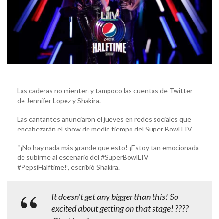
Las caderas no mienten y tampoco las cuentas de Twitter
de Jennifer Lopez y Shakira.
Las cantantes anunciaron el jueves en redes sociales que
encabezarán el show de medio tiempo del Super Bowl LIV.
“¡No hay nada más grande que esto! ¡Estoy tan emocionada
de subirme al escenario del #SuperBowlLIV
#PepsiHalftime!”, escribió Shakira.
It doesn’t get any bigger than this! So
excited about getting on that stage! ????