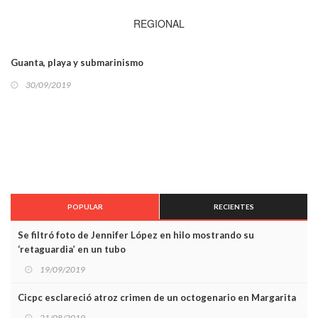
REGIONAL
Guanta, playa y submarinismo
30/09/2019
POPULAR
RECIENTES
Se filtró foto de Jennifer López en hilo mostrando su
‘retaguardia’ en un tubo
19/09/2019
Cicpc esclareció atroz crimen de un octogenario en Margarita
21/08/2019