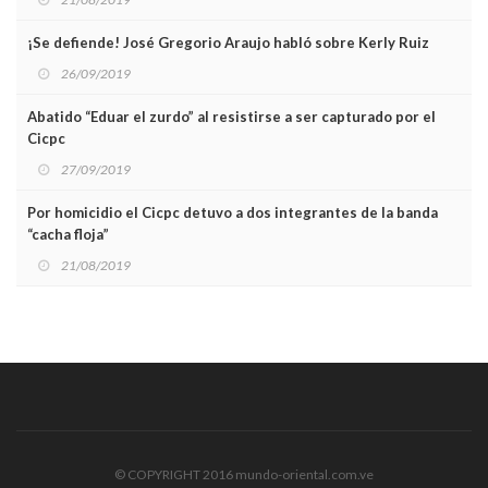
¡Se defiende! José Gregorio Araujo habló sobre Kerly Ruiz
26/09/2019
Abatido “Eduar el zurdo” al resistirse a ser capturado por el
Cicpc
27/09/2019
Por homicidio el Cicpc detuvo a dos integrantes de la banda
“cacha floja”
21/08/2019
© COPYRIGHT 2016 mundo-oriental.com.ve