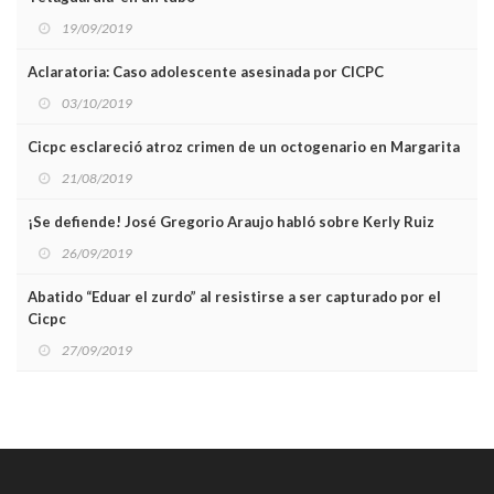
19/09/2019
Aclaratoria: Caso adolescente asesinada por CICPC
03/10/2019
Cicpc esclareció atroz crimen de un octogenario en Margarita
21/08/2019
¡Se defiende! José Gregorio Araujo habló sobre Kerly Ruiz
26/09/2019
Abatido “Eduar el zurdo” al resistirse a ser capturado por el
Cicpc
27/09/2019