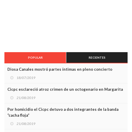
POPULAR
RECIENTES
Diosa Canales mostró partes íntimas en pleno concierto
18/07/2019
Cicpc esclareció atroz crimen de un octogenario en Margarita
21/08/2019
Por homicidio el Cicpc detuvo a dos integrantes de la banda
“cacha floja”
21/08/2019