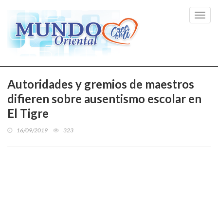
Toggl
navig
Autoridades y gremios de maestros
difieren sobre ausentismo escolar en
El Tigre
16/09/2019
323