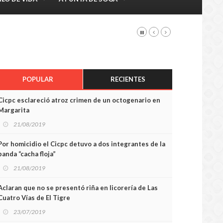
POPULAR
RECIENTES
Cicpc esclareció atroz crimen de un octogenario en
Margarita
21/08/2019
Por homicidio el Cicpc detuvo a dos integrantes de la
banda “cacha floja”
21/08/2019
Aclaran que no se presentó riña en licorería de Las
Cuatro Vías de El Tigre
23/07/2019