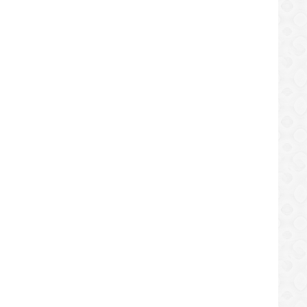
NACIONAL
ios privados de Táchira cobran
MP investigará penalmente a G
NACIONAL
ualidades en divisas
vínculos con paramilitares
/09/2019
19/09/2019