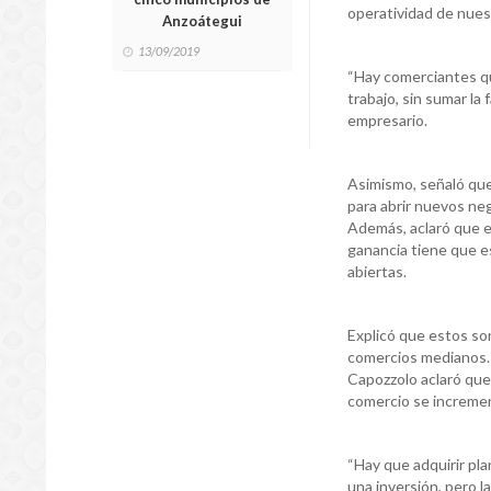
operatividad de nuest
Anzoátegui
13/09/2019
“Hay comerciantes qu
trabajo, sin sumar la 
empresario.
Asimismo, señaló que
para abrir nuevos ne
Además, aclaró que en
ganancia tiene que e
abiertas.
Explicó que estos so
comercios medianos
Capozzolo aclaró que 
comercio se incremen
“Hay que adquirir pla
una inversión, pero la