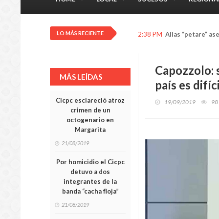
LO MÁS RECIENTE
2:31 PM
Un detenido por 
Capozzolo: 
MÁS LEÍDAS
país es difíci
Cicpc esclareció atroz
19/09/2019
98
crimen de un
octogenario en
Margarita
21/08/2019
Por homicidio el Cicpc
detuvo a dos
integrantes de la
banda “cacha floja”
21/08/2019