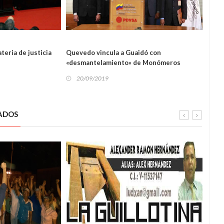
NACIONAL
NAL
teria de justicia
Quevedo vincula a Guaidó con
Coleg
«desmantelamiento» de Monómeros
mens
20/09/2019
20
ADOS