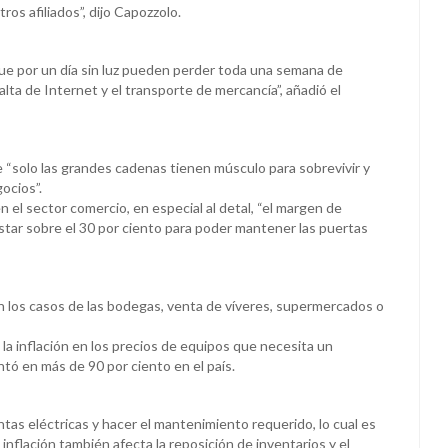
ros afiliados”, dijo Capozzolo.
e por un día sin luz pueden perder toda una semana de
falta de Internet y el transporte de mercancía”, añadió el
 “solo las grandes cadenas tienen músculo para sobrevivir y
gocios”.
 el sector comercio, en especial al detal, “el margen de
star sobre el 30 por ciento para poder mantener las puertas
n los casos de las bodegas, venta de víveres, supermercados o
.
la inflación en los precios de equipos que necesita un
tó en más de 90 por ciento en el país.
ntas eléctricas y hacer el mantenimiento requerido, lo cual es
 inflación también afecta la reposición de inventarios y el