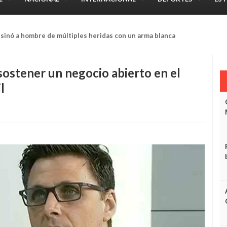
comercializar equipos médicos hurtados en San Miguel III
sostener un negocio abierto en el
l