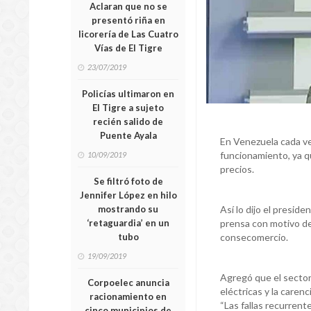
Aclaran que no se
presentó riña en
licorería de Las Cuatro
Vías de El Tigre
23/07/2019
Policías ultimaron en
El Tigre a sujeto
recién salido de
Puente Ayala
En Venezuela cada v
funcionamiento, ya qu
10/09/2019
precios.
Se filtró foto de
Jennifer López en hilo
Así lo dijo el presi
mostrando su
prensa con motivo de
‘retaguardia’ en un
consecomercio.
tubo
19/09/2019
Agregó que el sector 
Corpoelec anuncia
eléctricas y la caren
racionamiento en
“Las fallas recurrent
cinco municipios de