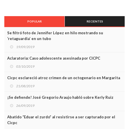
POPULAR
RECIENTES
Se filtró foto de Jennifer López en hilo mostrando su
‘retaguardia’ en un tubo
19/09/2019
Aclaratoria: Caso adolescente asesinada por CICPC
03/10/2019
Cicpc esclareció atroz crimen de un octogenario en Margarita
21/08/2019
¡Se defiende! José Gregorio Araujo habló sobre Kerly Ruiz
26/09/2019
Abatido “Eduar el zurdo” al resistirse a ser capturado por el
Cicpc