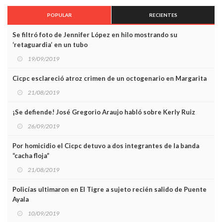
POPULAR
RECIENTES
Se filtró foto de Jennifer López en hilo mostrando su
‘retaguardia’ en un tubo
19/09/2019
Cicpc esclareció atroz crimen de un octogenario en Margarita
21/08/2019
¡Se defiende! José Gregorio Araujo habló sobre Kerly Ruiz
26/09/2019
Por homicidio el Cicpc detuvo a dos integrantes de la banda
“cacha floja”
21/08/2019
Policías ultimaron en El Tigre a sujeto recién salido de Puente
Ayala
10/09/2019