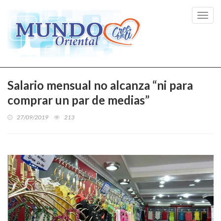
Toggl
navig
Salario mensual no alcanza “ni para
comprar un par de medias”
27/09/2019
213