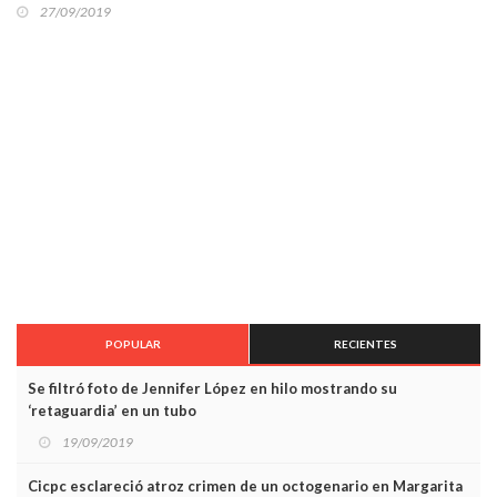
27/09/2019
POPULAR
RECIENTES
Se filtró foto de Jennifer López en hilo mostrando su
‘retaguardia’ en un tubo
19/09/2019
Cicpc esclareció atroz crimen de un octogenario en Margarita