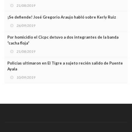
21/08/2019
¡Se defiende! José Gregorio Araujo habló sobre Kerly Ruiz
26/09/2019
Por homicidio el Cicpc detuvo a dos integrantes de la banda
“cacha floja”
21/08/2019
Policías ultimaron en El Tigre a sujeto recién salido de Puente
Ayala
10/09/2019