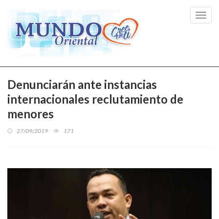
Toggl
navig
Denunciarán ante instancias
internacionales reclutamiento de
menores
27/09/2019
171