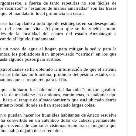
rgomaestre, a fuerza de tanto repetirlas no son fáciles de 
os recursos” o “estamos de manos amarradas” son las frases 
 que el mandatario local pronuncia sin cesar.
nses han apelado a todo tipo de estrategias en su desesperada 
se del elemento vital. Al punto que se ha vuelto común 
lles de la localidad del centro del estado Anzoátegui a 
cando el líquido fundamental.
r un poco de agua al hogar, para mitigar la sed y para la 
ntos, los pobladores han improvisado “carritos” en los que 
asta algunos pozos para surtirse.
xtraoficiales se ha obtenido la información de que el sistema 
r las tuberías no funciona, producto del pésimo estado, o la 
paratos que se requieren para tal fin.
que adoptaron los habitantes del llamado “corazón gasífero 
o la de trasladarse en camiones, camionetas, o cualquier tipo 
, hasta el tanque de almacenamiento que está ubicado detrás 
amiento local, donde se han apreciado largas colas.
n o puedan hacer los humildes habitantes de Anaco resuelve 
ha convertido en un autentico dolor de cabeza permanente. 
que decenas de camiones cisternas retomaran el negocio que 
ños había dejado de ser rentable.