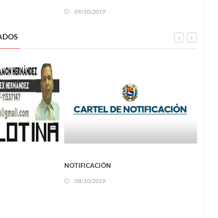
09/10/2019
09
ADOS
L
LOCAL
NOTIFICACIÓN
Corr
prop
08/10/2019
09