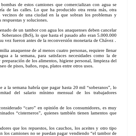
 bombas de estos camiones que comercializan con agua se 
ía de las calles. Lo que ha producido otra renta más, otra 
s vecinos de una ciudad en la que sobran los problemas y 
 respuestas y soluciones. 
 llenado de un tambor con agua los anaquenses deben cancelar 
s Soberanos (BsS), lo que hasta el pasado año eran 5.000.000 
a su vez fueron antes de la reconversión monetaria de Chávez .
ilia anaquense de al menos cuatro personas, requiere llenar 
gua a la semana, para satisfaces necesidades como la de 
 preparación de los alimentos, higiene personal, limpieza del 
eo de pisos, baños, ropa, platos entre otros usos.
e a la semana habría que pagar hasta 20 mil “soberanos”, lo 
mitad del salario mínimo mensual de los trabajadores 
 considerado “caro” en opinión de los consumidores, es muy 
inados “cisterneros”, quienes también tienen lamentos que 
dores que los repuestos, los cauchos, los aceites y otro tipo 
an los camiones no se puedan pagar vendiendo “el tambor de 