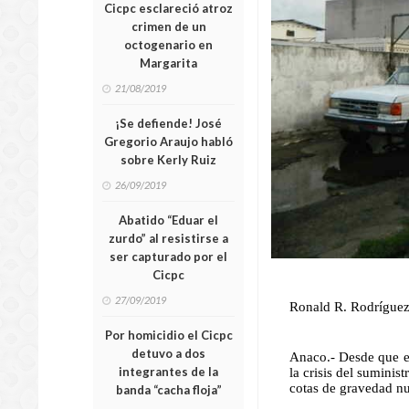
Cicpc esclareció atroz
crimen de un
octogenario en
Margarita
21/08/2019
¡Se defiende! José
Gregorio Araujo habló
sobre Kerly Ruiz
26/09/2019
Abatido “Eduar el
zurdo” al resistirse a
ser capturado por el
Cicpc
27/09/2019
Ronald R. Rodríguez
Por homicidio el Cicpc
detuvo a dos
Anaco.- Desde que el
integrantes de la
la crisis del sumini
cotas de gravedad nu
banda “cacha floja”