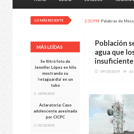
LO MÁS RECIENTE
2:29 PM
A Fiscalía hombre
Población s
MÁS LEÍDAS
agua que lo
insuficiente
Se filtró foto de
Jennifer López en hilo
09/10/2019
63
mostrando su
‘retaguardia’ en un
tubo
19/09/2019
Aclaratoria: Caso
adolescente asesinada
por CICPC
03/10/2019