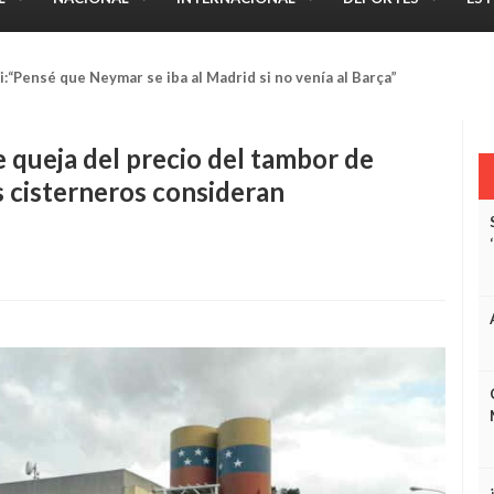
 que agredió a su expareja con una navaja en El Tigrito
e queja del precio del tambor de
s cisterneros consideran