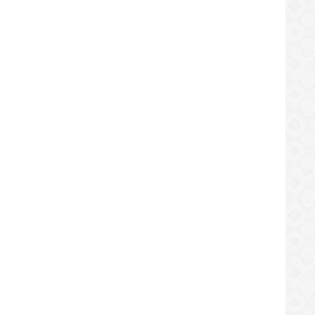
REGIONAL
o albergará cuadrangulares de fútbol
Frank Fuentes: Oposición tien
REGIONAL
al que asistirán importantes clubes
superar al G4 e ir más allá de l
estado Anzoátegui
políticos, lo contrario es ayud