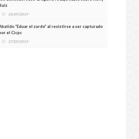
Ruiz
26/09/2019
Abatido “Eduar el zurdo” al resistirse a ser capturado
por el Cicpc
27/09/2019