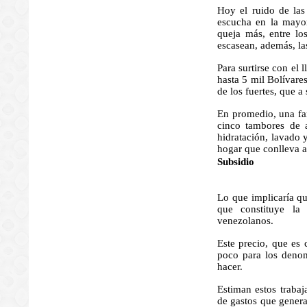
Hoy el ruido de las
escucha en la mayor
queja más, entre lo
escasean, además, las
Para surtirse con el
hasta 5 mil Bolívare
de los fuertes, que 
En promedio, una fam
cinco tambores de a
hidratación, lavado y
hogar que conlleva as
Subsidio 
Lo que implicaría qu
que constituye la 
venezolanos.
Este precio, que es
poco para los denom
hacer.
Estiman estos trabaja
de gastos que gener