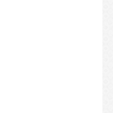
/10/2019
09/10/2019
NACIONAL
CULTURA
ea se ofrece como candidato y
GOT tendrá una nueva serie
one elecciones adelantadas
específicamente sobre La Casa
/10/2019
08/10/2019