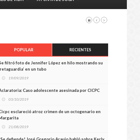
POPULAR
RECIENTES
Se filtró foto de Jennifer López en hilo mostrando su
‘retaguardia’ en un tubo
19/09/2019
Aclaratoria: Caso adolescente asesinada por CICPC
03/10/2019
Cicpc esclareció atroz crimen de un octogenario en
Margarita
21/08/2019
¡Se defiende! José Gregorio Araujo habló sobre Kerly