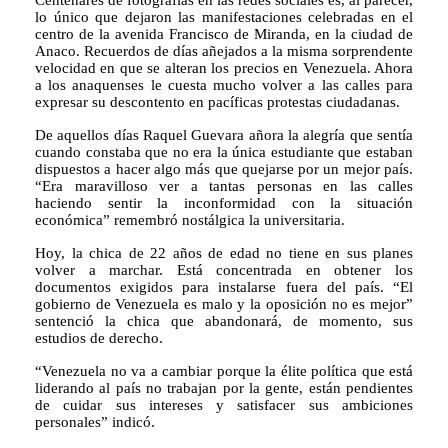
Centenares de fotografías en las redes sociales es, al parecer, 
lo único que dejaron las manifestaciones celebradas en el 
centro de la avenida Francisco de Miranda, en la ciudad de 
Anaco. Recuerdos de días añejados a la misma sorprendente 
velocidad en que se alteran los precios en Venezuela. Ahora 
a los anaquenses le cuesta mucho volver a las calles para 
expresar su descontento en pacíficas protestas ciudadanas.
De aquellos días Raquel Guevara añora la alegría que sentía 
cuando constaba que no era la única estudiante que estaban 
dispuestos a hacer algo más que quejarse por un mejor país. 
“Era maravilloso ver a tantas personas en las calles 
haciendo sentir la inconformidad con la situación 
económica” remembró nostálgica la universitaria.
Hoy, la chica de 22 años de edad no tiene en sus planes 
volver a marchar. Está concentrada en obtener los 
documentos exigidos para instalarse fuera del país. “El 
gobierno de Venezuela es malo y la oposición no es mejor” 
sentenció la chica que abandonará, de momento, sus 
estudios de derecho.
“Venezuela no va a cambiar porque la élite política que está 
liderando al país no trabajan por la gente, están pendientes 
de cuidar sus intereses y satisfacer sus ambiciones 
personales” indicó.