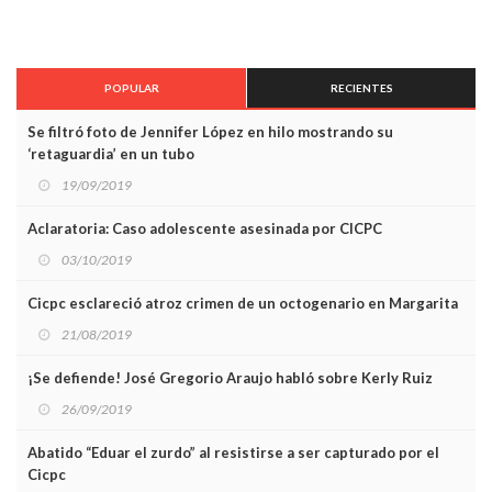
POPULAR
RECIENTES
Se filtró foto de Jennifer López en hilo mostrando su
‘retaguardia’ en un tubo
19/09/2019
Aclaratoria: Caso adolescente asesinada por CICPC
03/10/2019
Cicpc esclareció atroz crimen de un octogenario en Margarita
21/08/2019
¡Se defiende! José Gregorio Araujo habló sobre Kerly Ruiz
26/09/2019
Abatido “Eduar el zurdo” al resistirse a ser capturado por el
Cicpc