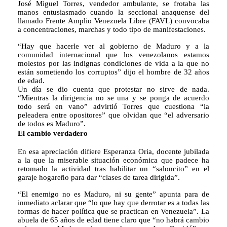
José Miguel Torres, vendedor ambulante, se frotaba las 
manos entusiasmado cuando la seccional anaquense del 
llamado Frente Amplio Venezuela Libre (FAVL) convocaba 
a concentraciones, marchas y todo tipo de manifestaciones. 
“Hay que hacerle ver al gobierno de Maduro y a la 
comunidad internacional que los venezolanos estamos 
molestos por las indignas condiciones de vida a la que no 
están sometiendo los corruptos” dijo el hombre de 32 años 
de edad.
Un día se dio cuenta que protestar no sirve de nada. 
“Mientras la dirigencia no se una y se ponga de acuerdo 
todo será en vano” advirtió Torres que cuestiona “la 
peleadera entre opositores” que olvidan que “el adversario 
de todos es Maduro”.
El cambio verdadero
En esa apreciación difiere Esperanza Oria, docente jubilada 
a la que la miserable situación económica que padece ha 
retomado la actividad tras habilitar un “saloncito” en el 
garaje hogareño para dar “clases de tarea dirigida”.
“El enemigo no es Maduro, ni su gente” apunta para de 
inmediato aclarar que “lo que hay que derrotar es a todas las 
formas de hacer política que se practican en Venezuela”. La 
abuela de 65 años de edad tiene claro que “no habrá cambio 