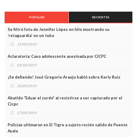
POPULAR
RECIENTES
Se filtró foto de Jennifer López en hilo mostrando su
‘retaguardia’ en un tubo
19/09/2019
Aclaratoria: Caso adolescente asesinada por CICPC
03/10/2019
¡Se defiende! José Gregorio Araujo habló sobre Kerly Ruiz
26/09/2019
Abatido “Eduar el zurdo” al resistirse a ser capturado por el
Cicpc
27/09/2019
Policías ultimaron en El Tigre a sujeto recién salido de Puente
Ayala